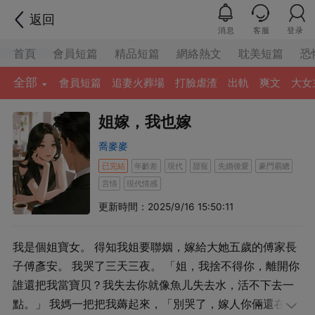
返回
消息
客服
登录
首頁
會員短篇
精品短篇
網絡熱文
耽美短篇
恐
全部
會員短篇
追妻火葬場
打臉虐渣
出軌
爽文
大女
姐嫁，我也嫁
喬麥麥
已完結
年齡差
現代
甜寵
先婚後愛
豪門霸總
言情
現代情感
更新時間：2025/9/16 15:50:11
我是個姐寶女。 得知我姐要聯姻，嫁給大她五歲的傅家長
子傅彥安。 我哭了三天三夜。 「姐，我捨不得你，離開你
誰還把我當寶⻉？我失去你就像魚⼉失去水，活不下去一
點。」 我媽⼀把把我薅起來，「別哭了，嫁⼈你倆還在⼀