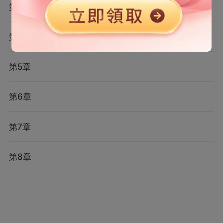
第3章
第4章
第5章
第6章
第7章
第8章