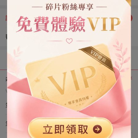
「知道我在和誰喝酒嗎？姜珊。早說了我們只是哥們，喝
成這樣都沒發生什麼，你還⼀個勁吃醋。」 他嗤笑⼀聲，
評分：
5.0
點我評分
帶著得意：「⾏了，你認個錯，這事兒就算過了，我喝醉
了，來接我。」 我張了張嘴。 ⾝后一只大手接過⼿機。
書評
查看評論
男⼈語氣帶笑，神色卻極冷： 「不好意思哥們，⼥朋友去
（1）
接前男友，我會吃醋的。」
目錄
共 6 章
正序
VIP章節可通過金幣購買提前點讀
第1章
第2章