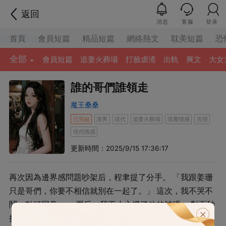
返回
消息
客服
登录
首頁
會員短篇
精品短篇
網絡熱文
耽美短篇
恐
全部
會員短篇
追妻火葬場
打臉虐渣
出軌
爽文
大女
誰的哥們誰領走
魔王桑桑
已完結
渣男
現代
追妻火葬場
現實情感
言情
現代情感
更新時間：2025/9/15 17:36:17
再次因為邊界感問題吵架后，程聿提了分手。 「我跟姜珊
只是哥們，你要不相信就別在一起了。」 這次，我不哭不
鬧，點頭同意。 一周后，我不⼩心撥了他的號碼。 對⾯秒
接，聲音醉醺醺的：「怎麼，終于撐不住來求復合了？」