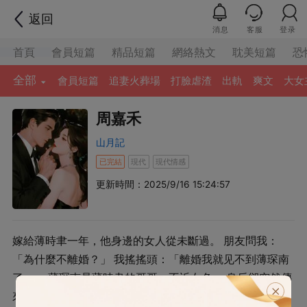
返回
消息
客服
登录
首頁
會員短篇
精品短篇
網絡熱文
耽美短篇
恐
全部
會員短篇
追妻火葬場
打臉虐渣
出軌
爽文
大女
周嘉禾
山月記
已完結
現代
現代情感
更新時間：2025/9/16 15:24:57
嫁給薄時聿一年，他⾝邊的⼥人從未斷過。 朋友問我：
「為什麼不離婚？」 我搖搖頭：「離婚我就⻅不到薄琛南
了。」 薄琛南是薄時⾀的哥哥，不近⼥色。 身后卻突然傳
來陰沉⼜熟悉的聲音。 「周嘉禾，這就是你跟我結婚的目