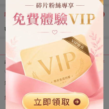
的？」
評分：
5.0
點我評分
書評
查看評論
（1）
目錄
共 6 章
正序
VIP章節可通過金幣購買提前點讀
第1章
第2章