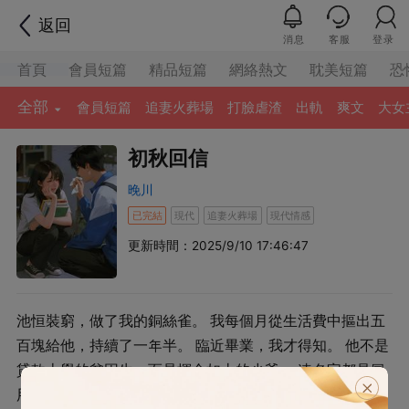
返回
消息
客服
登录
首頁
會員短篇
精品短篇
網絡熱文
耽美短篇
恐
全部
會員短篇
追妻火葬場
打臉虐渣
出軌
爽文
大女
初秋回信
晚川
已完結
現代
追妻火葬場
現代情感
更新時間：2025/9/10 17:46:47
池恒裝窮，做了我的銅絲雀。 我每個月從生活費中摳出五
百塊給他，持續了一年半。 臨近畢業，我才得知。 他不是
貸款上學的貧困生，而是揮金如土的少爺。 連名字都是冒
用別人的。 少爺紆尊降貴，邀我一起出國。 他的朋友都說