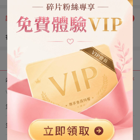
我命好，僅憑善良小白花的人設就能攀上高枝。 頂著他勢
在必得的目光。 我搖了搖頭，溫吞道：「還是算了。」
評分：
5.0
點我評分
「我是來跟你說分手的。」
書評
查看評論
（1）
目錄
共 6 章
正序
VIP章節可通過金幣購買提前點讀
第1章
第2章