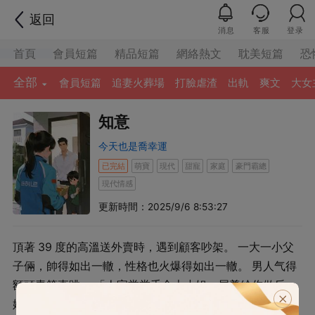
返回
消息
客服
登录
首頁
會員短篇
精品短篇
網絡熱文
耽美短篇
恐
全部
會員短篇
追妻火葬場
打臉虐渣
出軌
爽文
大女
知意
今天也是喬幸運
已完結
萌寶
現代
甜寵
家庭
豪門霸總
現代情感
更新時間：2025/9/6 8:53:27
頂著 39 度的高溫送外賣時，遇到顧客吵架。 一大⼀⼩父
⼦倆，帥得如出⼀轍，性格也⽕爆得如出一轍。 男人⽓得
額頭青筋直跳。 「人家堂堂千金⼤小姐，屈尊給你做后
媽，你有什麼不滿？」 小男孩面無表情站在餐桌上，說話