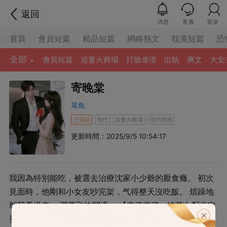
返回
消息
客服
登录
首頁
會員短篇
精品短篇
網絡熱文
耽美短篇
恐
全部
會員短篇
追妻火葬場
打臉虐渣
出軌
爽文
大女
寄晚棠
耳魚
已完結
現代
追妻火葬場
現代情感
更新時間：2025/9/5 10:54:17
我因為特別能吃，被選去治療沈家小少爺的厭⻝癥。 初次
見⾯時，他剛和⼩⼥友吵完架，⽓得整天沒吃飯。 煩躁地
朝我看過來。 彈幕⻜快閃過： 【來了來了，綠茶⼥配肯定
要趁機勾引男主了。】 【女配能不能認清⾃己的位置，就