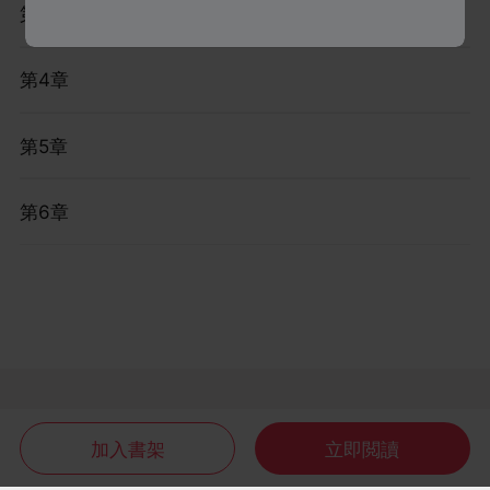
第3章
第4章
第5章
第6章
加入書架
立即閲讀