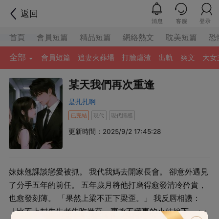
返回
消息
客服
登录
首頁
會員短篇
精品短篇
網絡熱文
耽美短篇
恐
全部
會員短篇
追妻火葬場
打臉虐渣
出軌
爽文
大女
某天我們再次重逢
是扎扎啊
已完結
現代
現代情感
更新時間：2025/9/2 17:45:28
妹妹翹課談戀愛被抓。 我代我媽去開家長會。 卻意外遇見
了分手五年的前任。 五年歲月將他打磨得愈發清冷矜貴，
也愈發刻薄。 「果然上梁不正下梁歪。」 我反唇相譏：
「比不上封先生老牛吃嫩草，專挑不懂事的小姑娘下