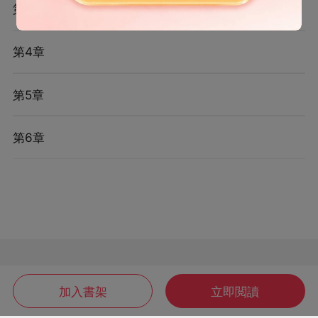
第3章
第4章
第5章
第6章
加入書架
立即閲讀