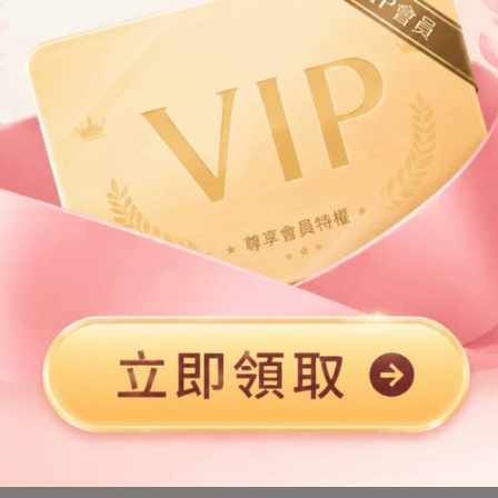
第2章
第3章
第5章
第6章