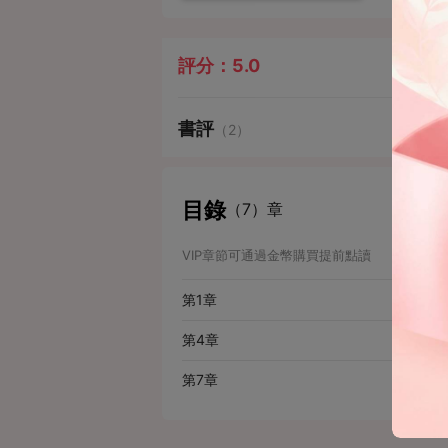
評分：
5.0
書評
（2）
目錄
（7）章
VIP章節可通過金幣購買提前點讀
第1章
第4章
第7章