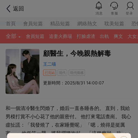
返回
消息
客服
登录
首頁
會員短篇
精品短篇
網絡熱文
耽美短篇
恐
全部
會員短篇
追妻火葬場
打臉虐渣
出軌
爽文
大女
顧醫生，今晚親熱解毒
王二喵
已完結
現代
現代情感
更新時間：2025/8/31 14:00:07
和一個清冷醫生閃婚了，婚后一直各睡各的。 直到，我給
男模打賞不小心花了他的親密付。 他打來電話查崗。 我心
虛扯謊：「我發燒了，在家睡覺呢」 「嗯，燒得是挺厲
害。」 他低笑一聲，將我攔腰抱起， 「這種癥狀，建議親