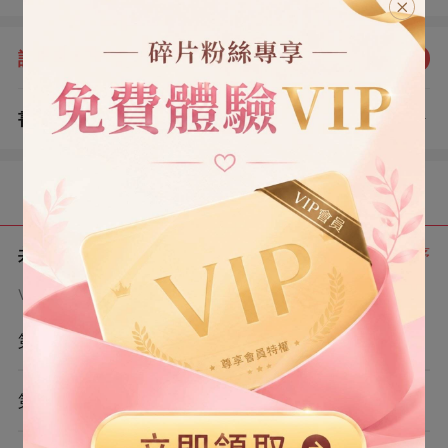
熱解毒。」 「回家，我親自治。」
評分：
5.0
點我評分
書評
查看評論
（0）
目錄
共 7 章
正序
VIP章節可通過金幣購買提前點讀
第1章
第2章