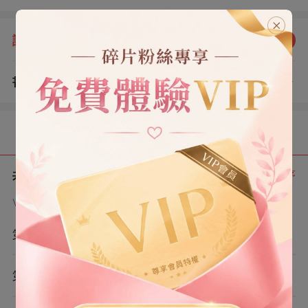
近跑啊。」 「聽到沒有啊？」 阿糯乖乖巧巧地點頭。 她
爸媽遠遠看著，眼里的嫌惡更深一層： 「這不帶把的賠錢
評分：
5.0
點我評分
貨八成是個傻子，成天對著空氣笑。」 他們看不到我，因
為我是鬼，一只專門守護阿糯的鬼。
書評
查看評論
（1）
目錄
共 8 章
正序
VIP章節可通過金幣購買提前點讀
第1章
第2章