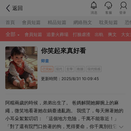
返回
消息
客服
登录
首頁
會員短篇
精品短篇
網絡熱文
耽美短篇
恐
全部
會員短篇
追妻火葬場
打臉虐渣
出軌
爽文
大女
你笑起來真好看
卿畫
已完結
現代
玄學
救贖
現代情感
更新時間：2025/8/31 10:09:45
阿糯兩歲的時候，弟弟出生了。 爸媽解開她腳腕上的麻
繩，微笑地看著她在鍋臺邊亂跑。 我慌了，每天揪著她的
小耳朵絮絮叨叨： 「這個地方危險，千萬不能靠近！」
「對了還有院門口拴著的狗，兇得要命，你千萬別往它附