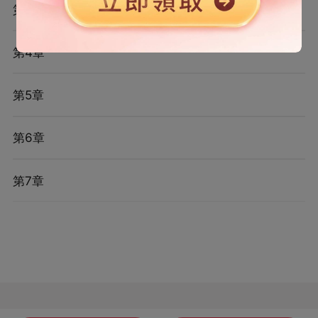
第3章
第4章
第5章
第6章
第7章