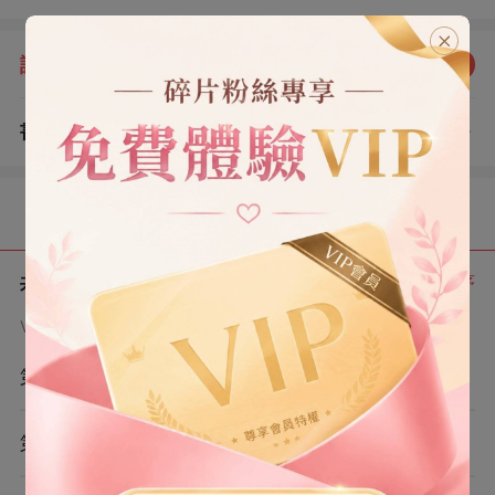
來。」
評分：
2.0
點我評分
書評
查看評論
（1）
目錄
共 8 章
正序
VIP章節可通過金幣購買提前點讀
第1章
第2章