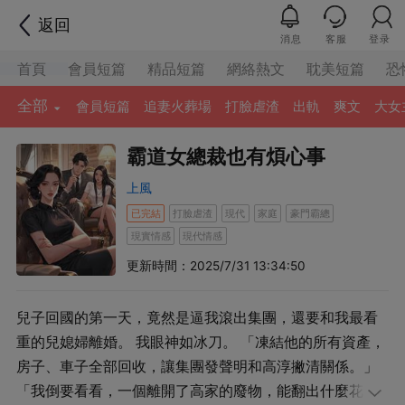
返回
消息
客服
登录
首頁
會員短篇
精品短篇
網絡熱文
耽美短篇
恐
全部
會員短篇
追妻火葬場
打臉虐渣
出軌
爽文
大女
霸道女總裁也有煩心事
上風
已完結
打臉虐渣
現代
家庭
豪門霸總
現實情感
現代情感
更新時間：2025/7/31 13:34:50
兒子回國的第一天，竟然是逼我滾出集團，還要和我最看
重的兒媳婦離婚。 我眼神如冰刀。 「凍結他的所有資產，
房子、車子全部回收，讓集團發聲明和高淳撇清關係。」
「我倒要看看，一個離開了高家的廢物，能翻出什麼花