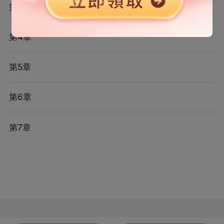
第3章
第4章
第5章
第6章
第7章