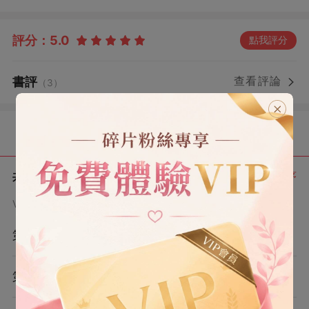
程語每天粘人得要死，我看他下次還有沒有實力考第
一。」 他死黨哄笑：「你可甩不掉，薛哲每次都拒絕老班
評分：
5.0
點我評分
給他安排的搭子，人家才不樂意要程語呢！」 我的眼前劃
過彈幕： 【男主又開始嘴硬了，是誰昨晚抱著手機等語寶
書評
查看評論
的求和短信，失眠到凌晨五點！】 【這次語寶只晚跟他求
（3）
和了一天，他就陰陽怪氣上了，雖然他是甜劇男主，但我
想看他追妻火葬場。】 【語寶語寶，你這時候用小奶音跟
目錄
他求和，再抱抱他，肯定立刻把他釣成翹嘴了！】 【語寶
千萬不要靠近薛哲啊！他是反派大變態！年級第一能是什
麼正常人？】 周祁臉上云淡風輕，我笑笑： 「有機會讓年
共 12 章
正序
級第一教我，是我的榮幸。」
VIP章節可通過金幣購買提前點讀
第1章
第2章