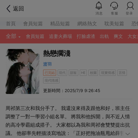
返回
消息
客服
登录
首頁
會員短篇
精品短篇
網絡熱文
耽美短篇
恐
全部
會員短篇
追妻火葬場
打臉虐渣
出軌
爽文
大女
熱戀擱淺
渡羽
已完結
現代
甜寵
校園
現實情感
言情
HE
現代情感
更新時間：2025/7/9 9:26:45
周祁第三次和我分手了。 我還沒來得及跟他和好，班主任
調整了一對一學習小組名單。 將我和他拆開，與不近人情
的高冷學霸組成搭子。 大家都以為我和周祁會雙雙提出抗
議。 他卻率先輕描淡寫地說：「正好把拖油瓶甩給薛哲，