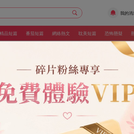
我的消
精品短篇
番茄短篇
網絡熱文
耽美短篇
恐怖懸疑
付費VIP閱讀榜
GO