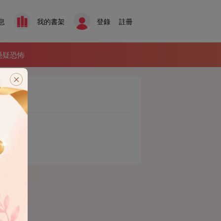
息
我的書架
登錄
註冊
懸疑恐怖