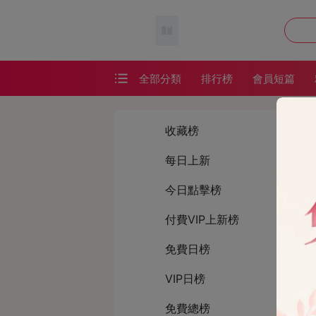
全部分類
排行榜
會員短篇
會員短篇
收藏榜
精品短篇
每日上新
番茄短篇
今日點擊榜
網絡熱文
耽美短篇
付費VIP上新榜
恐怖懸疑
免費日榜
懸疑恐怖
VIP日榜
免費總榜