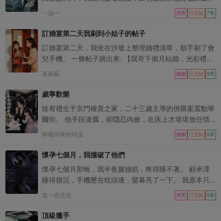
紅。 「安安，你還好嗎？」 聽到他的聲音，我慌亂的心
一加一
渣男
已完結
7章
終于安定下來。 我摸著七個月大的肚子，忍著痛意對他
說：「沈復，我的肚子好痛，孩子……」 沈復聞言連忙打
訂婚宴第二天我刷到小姑子的帖子
斷我：「別怕，我在。」 「沈復。」 就在沈復忙著安撫
訂婚宴第二天，我坐在沙發上整理婚禮清單，順手刷了會
我時，我身旁的女生突然開口，語氣裡帶著不可思議。
兒手機。 一條帖子跳出來: 【我哥下個月結婚，光彩禮就
我抬頭望去，就看到她直愣愣地盯著沈復看，眼眸水光瀲
給了女方家三十萬還買了套婚房寫女方名字，憑什麼外人
黃蘇蘇
灩。 看到這兩人深情對視的樣子，我的心不由得一沉。
婚姻
已完結
9章
能從我們家拿走這麼多錢？有沒有辦法在婚前讓那女的身
敗名裂被我哥退婚，彩禮婚房全要回來，這樣我才不
歲寧歡樂
虧？】 下面評論教她: 【婚前體檢最好下手，你假裝關心
徐宥禮生于京門權貴之家，二十三歲主導的併購案震動華
帶嫂子去你認識的醫院，提前花錢讓醫生在報告裡寫她不
爾街。 他手段凌厲，卻隱忍內斂，在床上才堪堪放任情
孕不育還有性病史，直接寄到你哥單位和你爸媽那。】
緒。 故而，我從未想過。 這樣的男人會有私生子。 那孩
檸檬同學的同桌
【更絕的你偷她手機相簿照片 P 成不堪入目的樣子發到
婚姻
已完結
9章
子的生母段位高，出身低。 以徐家資助的貧困生身份進
你哥的工作群和家族群，再僱個男的假裝她前男友鬧上
入集團，替中了藥的徐宥禮解決生理問題，而後徹底消
懷孕七個月，我撞破了他們
門，說她打過胎劈過腿，你哥再愛也得當場翻臉。】 我
失。 她深知太子爺最恨脅迫，七年後才牽著與他有五分
心頭一抽，小姑子昨天還熱情地說要陪我去做婚前體檢，
懷孕七個月那晚，我半夜腿抽筋，疼得睡不著。 顧承澤
相似的兒子，在 MBA 同學會偶遇。 我在衣帽間，嗅著丈
說她認識最好的醫院。 第二天一早她就拎著一袋水果出
睡得很沉，手機壓在枕頭邊，螢幕亮了一下。 我原本只
夫西裝上的晚香玉氣息，視線卻落到那張揉皺的親子鑑定
現在我家樓下。 「嫂子，我哥工作忙，體檢我陪你去就
是想看一眼時間。 結果一滑開，置頂對話方塊，是我最
溫一壺月光
上。 奶呼呼的女兒跑進來索吻。 我愛憐抱起，瞬間覺得
渣男
已完結
5章
行，醫院我都打過招呼了，咱不排隊。」 「對了，你手
好的閨蜜，林知柔。 沒有露骨情話。 也沒有那種一眼就
美好珍貴的她，不需要亂七八糟的哥哥陪襯。 做我沈歲
機給我看看，我幫你挑兩張好看的自拍發家族群裡，給你
能把人釘死的曖昧表情。 只有一句句小心翼翼的關心。
頂級獵手
寧一人的獨生女，足矣！