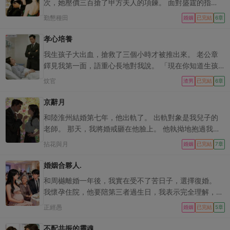
次，她壓價三百搶了甲方夫人的項鍊。 面對盛霆的指
責，她吐了吐舌頭。 「誰讓她老公總是折騰你的，我就
勤懇種田
婚姻
已完結
6章
是要給她點教訓！」 她驕橫無禮，卻處處維護盛霆。 引
得盛霆失笑。 第二次，她點了天燈，對我無辜眨眨眼。
孝心培養
「你這個年紀不適合粉色了，不如讓給我。」 看著一輪
我生孩子大出血，搶救了三個小時才被推出來。 老公章
又一輪的加價。 盛霆無奈嘆氣：「溫禾，你皮膚黃不襯
鐸見我第一面，語重心長地對我說。 「現在你知道生孩
粉色，就讓給她吧。」
子多難了吧？以後對我媽好一點。」 一滴淚水無聲地滑
炆官
渣男
已完結
6章
過我的眼角。 章鐸嘆了口氣，小聲對護士說。 「止痛泵
可以不用給她上了，越痛才越能長記性。」
京辭月
和陸淮州結婚第七年，他出軌了。 出軌對象是我兒子的
老師。 那天，我將婚戒砸在他臉上。 他執拗地抱過我：
「我承認我喜歡她，但我愛的人只有你一個！大家和平相
拈花與月
婚姻
已完結
7章
處不好嗎？」 我打了他一巴掌：「陸淮州，你的愛挺廉
價的！」 他玩味地盯著我看了好一會兒，突然說： 「祈
婚姻合夥人.
櫻，你不廉價？你為了跟我，戴三塊八的婚紗頭巾時，你
和周樾離婚一年後，我實在受不了苦日子，選擇復婚。
不廉價？」 「你為了滿足我，去做修復手術的時候，你
我懷孕住院，他要陪第三者過生日，我表示完全理解，甚
不廉價？」
至可以親手做蛋糕。 他襯衣上有刺眼的口紅印，我轉身
正經愚
婚姻
已完結
5章
就買了一件新的放到衣櫃。 一切都是那麼的體貼大度，
絕不會讓這些事影響我們夫妻感情。 周樾卻發了脾氣：
不配共振的靈魂