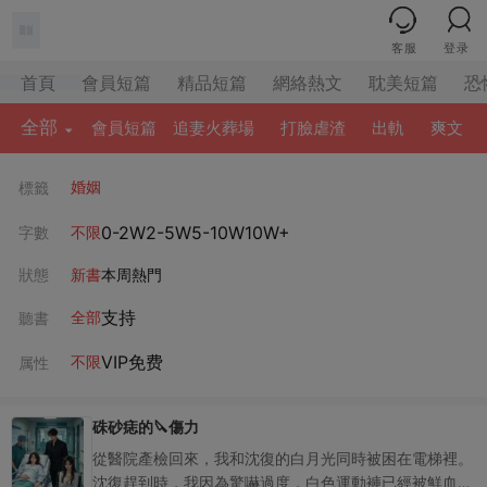
客服
登录
首頁
會員短篇
精品短篇
網絡熱文
耽美短篇
恐
全部
會員短篇
追妻火葬場
打臉虐渣
出軌
爽文
婚姻
標籤
字數
不限
0-2W
2-5W
5-10W
10W+
狀態
新書
本周熱門
全部
支持
聽書
不限
VIP
免费
属性
硃砂痣的🔪傷力
從醫院產檢回來，我和沈復的白月光同時被困在電梯裡。
沈復趕到時，我因為驚嚇過度，白色運動褲已經被鮮血染