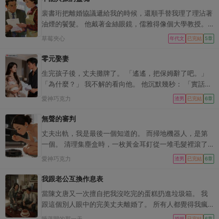
「你為什麼不像之前那樣來質問我，然後鬧離婚？」 我
裴書珩把離婚協議遞給我的時候，還順手替我理了理沾著
看著手機上到賬的五十萬，淚眼婆娑地抱住他：「無論你
油煙的鬢髮。 他戴著金絲眼鏡，儒雅得像個大學教授。
做什麼，我都會原諒你的。」
「南星，這幾年你辛苦了，但我每天在研究所面對的是精
草莓夾心
年代文
已完結
5章
密圖紙，回家想聊聊詩詞歌賦，你卻只能跟我說哪桌客人
逃了單，哪樣菜漲了五毛。」 「我們的靈魂已經無法共
零元娶妻
振了，為了彼此都好，放手吧。」 他用最體貼溫柔的語
生完孩子後，丈夫攤牌了。 「遙遙，把保姆辭了吧。」
氣，抹🔪了我所有付出。 我魂不守捨地走出門，被一輛
「為什麼？」 我不解的看向他。 他沉默幾秒： 「實話跟
失控的貨車撞飛。 死前，我看到那個懂他靈魂的文藝女
你說了吧，咱們結婚時候的彩禮是借的，裝修借的，酒席
愛神巧克力
大學生，正撐著傘嬌羞地走向他。 再睜眼，回到了 1992
渣男
已完結
6章
借的，就連蜜月旅行的錢，都是以結婚為目的借的，現在
年，我剛盤下店面的那天。 裴書珩站在店門口，微微皺
親戚朋友天天催債，這些債你得跟我一起還。」 我看著
無聲的審判
眉：「南星，拋頭露面總歸不體面，若讓我同事看
他的臉，好半天才反應過來。 「所以……」 「我這是自己
見……」 我直接把手裡的抹布扔進水盆。 「嫌丟人是吧？
丈夫出軌，我是最後一個知道的。 而掃地機器人，是第
花錢娶了我自己？」
行，民政局今天還沒下班，咱們先把婚離了。」
一個。 清理集塵盒時，一枚黃金耳釘從一堆毛髮裡滾了
出來。 精緻，鋥亮。 距我上一次清理集塵盒也就相隔一
愛神巧克力
渣男
已完結
6章
月。 我拍了張照，上網搜圖匹配。 頁面跳轉到一個某書
的失物帖： 「左耳耳釘丟了，尋另一只。撿到者請聯
我跟老公互換作息表
絡，重金酬謝。」 頭像點開，是一張標誌的小臉美女。
當陳文唐又一次擅自把我沒吃完的蛋糕扔進垃圾箱。 我
跟這個別人眼中的完美丈夫離婚了。 所有人都覺得我瘋
了，他精緻體面，收入穩定，多才多藝又溫柔風趣。 而
睡蓮開的那一天
婚姻
已完結
6章