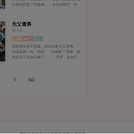
沒嘗就扔進了垃圾桶。 「全是胡嘎巴，你
是想毒死我嗎？ 「讓我嘗第一口？咋地？
你的第一口菜是能成仙？」
先父遺傳
柚子熊
現代
已完結
6章
我和男友都不是處。但他信奉先父遺傳。
自認高我一等。他說：「白豬配了黑豬，就
再也生不出純白豬了。」 「同理，女的只
要交過前男友，就髒了，以後孩子都會帶著
前男友的基因。」 我嗤笑他沒有文化，當
場提出了分手。 誰知，我倆一同掉入蟲
洞，穿進了平行世界。 那個世界，人類居
GO
然真的遵循先父遺傳！ 男友大喜，第一時
間和我劃清界限。 「在這裡，所有女人都
得乖乖守貞，遍地都是乾淨的處女！」
「我再也不用忍受你這種不潔的女人了！」
我沒空和他爭論，因為我著急去排隊。 政
府免費提供了高質量男大學生來提升後代基
因。 好急，怎麼前面還有 10086 個人？！