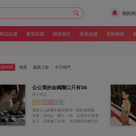
我的消
精品短篇
番茄短篇
網絡熱文
耽美短篇
恐怖懸疑
更新時間
熱度
最新上架
今日熱門
公公買的金鐲圈口只有56
關山難越
渣男
已完結
5章
我從公公的髒衣服裡發現一張黃金標籤。
克重：58.8g。 圈口：56。 記得去年婆婆
生日，我跑遍了全城。 也沒能找到她可以
戴的鐲子。 最後只能買了鬆緊的串珠手
鍊。 可這 56 號圈口，體重肯定不過百。