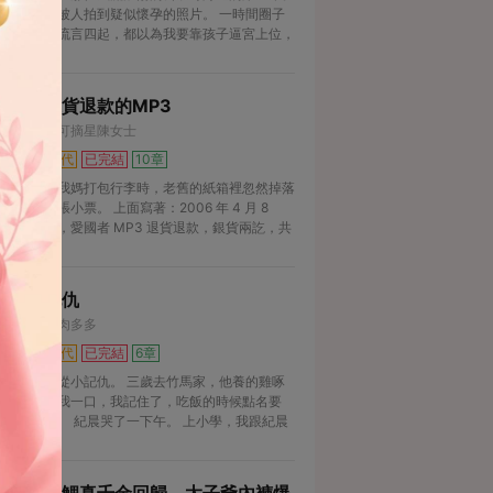
我被人拍到疑似懷孕的照片。 一時間圈子
兩人深情對視的樣子，我的心不由得一沉。
裡流言四起，都以為我要靠孩子逼宮上位，
嫁入豪門。 賭氣多年的白月光得知訊息後
🔪回了國。 本以為要有一場腥風血雨的大
戰。 可等陸鶴然出差回來，只聽說我打掉
退貨退款的MP3
孩子溜回老家的訊息。 唉，我們這種乖乖
手可摘星陳女士
女，平日怎麼玩都可以。 但要是真懷著沒
名沒份的孩子，是要被爸媽打死的。
現代
已完結
10章
給我媽打包行李時，老舊的紙箱裡忽然掉落
一張小票。 上面寫著：2006 年 4 月 8
號，愛國者 MP3 退貨退款，銀貨兩訖，共
計 498 元。 我如墜冰窟。 原以為丟失了二
十年的 MP3，每每和我媽吵架都會被當成
導火索的 MP3，就這樣橫空出現。 我訥訥
記仇
拿著小票問她：「當年那個 MP3，是你退
多肉多多
掉了嗎？」
現代
已完結
6章
我從小記仇。 三歲去竹馬家，他養的雞啄
了我一口，我記住了，吃飯的時候點名要
吃。 紀晨哭了一下午。 上小學，我跟紀晨
同桌，他嫌我笨，要畫三八線。 「別過
線，我嫌你晦氣。」 我跟老師說他欺負
我，換了個同桌。 上了高中，我二班，紀