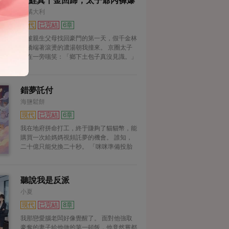
錦鯉真千金回歸，太子爺內褲爆
晨一班，他暗戀我們班花，天天從窗子裡讓
了
大橘大利
我給他遞情書。 我不樂意，他不高興了，
「有種你考第一，我就不讓你遞了。」 我
現代
已完結
6章
還真聽進去了。
我被親生父母找回豪門的第一天，假千金林
嬌嬌端著滾燙的濃湯朝我撞來。 京圈太子
爺在一旁嗤笑：「鄉下土包子真沒見識。」
我沒躲，甚至連眼皮都沒抬一下。 下一
秒，林嬌嬌左腳絆右腳，整盆熱湯全數澆在
她那條價值百萬的高定禮服上。 太子爺衝
錯夢託付
上去英雄救美，卻被林嬌嬌失手抓住了他的
海鹽鬆餅
褲子。 「嘶啦」一聲巨響。 太子爺的定製
西褲從襠部裂到了大腿根，露出裡面印著林
現代
已完結
6章
嬌嬌照片的紅內褲。 全場死寂。 我鄉下來
我在地府拼命打工，終于賺夠了貓貓幣，能
的，這場面我確實沒見過。 「你們有錢
購買一次給媽媽視頻託夢的機會。 誰知，
人，玩得還挺花。」
二十億只能兌換二十秒。 「咪咪準備投胎
了，你要是還想做咪咪的媽媽，就到櫻花大
學醫學部接我。」 我站得端端正正，怕媽
媽找不到，又加了一句： 「如果開車來，
聽說我是反派
咪咪會自己爬到車頂噢。」 時間結束，我
小夏
戀戀不捨地走向面前白色的投胎光點。 完
全沒注意，身後黑白無常貓錯愕的眼神：
現代
已完結
8章
「完了，託錯夢了，咋整！」
我那戀愛腦老闆好像覺醒了。 面對他強取
豪奪的妻子給他做的第一頓飯，他竟然嘗都