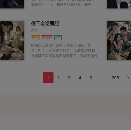
螢幕亮了一下。 我原本只是想看一眼時
間。 結果一滑開，置頂對話方塊，是我最
好的閨蜜，林知柔。 沒有露骨情話。 也沒
有那種一眼就能把人釘死的曖昧表情。 只
假千金逆襲記
有一句句小心翼翼的關心。 「她現在月份
梵兮
大了，夜裡總睡不好，你多哄著點。」
「今天產檢結果怎麼樣？你記得提醒她少走
現代
已完結
6章
路。」 我往下翻了兩句，手指停住了。
得知自己是假千金時，我鬆了口氣。 對
「等她把孩子生下來，我們就不用再這麼偷
了，對了，這下終于對了。 我時常懷疑我
偷摸摸了。」 我盯著那行字，看了很久。
爸媽腦子和屁股是不是裝反了，我哥更是沒
久到小腿那陣抽筋都過去了，手還是冰的。
有腦子。 原來真是偽人。 我麻溜收拾東西
我沒有哭。 也沒有立刻叫醒顧承澤。 我先
準備跑路。 真千金一臉戒備地看著我，覺
把自己手機的亮度調到最低，側過身，用自
得我是在裝模作樣。 養父母過來攔我，高
己的手機把他螢幕上的聊天記錄一張張拍下
高在上： 「你親生父母家裡破產了，你就
1
2
3
4
5
…
298
來。 確認時間、頭像、備註、語音時長都
留下來伺候我們吧，還能給你口飯吃。」
拍清楚了，我才把他的手機退回原來的頁
我一聽不動了。 真千金一副果然如此的厭
面，連置頂聊天框停留的位置都恢復成他睡
惡表情： 「裝什麼以退為進，果然捨不得
前的樣子。 然後我躺回去，看著天花板，
我家的榮華富貴。」 她話音未落，就看見
睜眼到天亮。
我抱著行李箱，以十頭牛都拉不回來的架勢
撞飛面前的養父母跑路了。 畢竟離開我家
你真會破產，而我會活得更好啊。