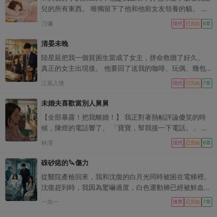
然，江野推遲領證，在回家途中與我爭吵不休出了車禍。
兒的所有東西。 唯獨留下了他和他前女友領養的貓。 網
我倆就這麼重生了。 他就這麼提出了分手。 我點點
上都說這種白色摻點屎黃色的貓最壞了。 我蹲在地上嚇
刀彌
頭，盯著多媒體上的股市 K 線說行。 不是我大度，而
現代
已完結
6章
唬他： 「你爹不要你了，我是你後媽。 「你要是不聽
是，都重生了，難道不該優先搞錢嗎？ 大 A，你最嚴厲
話，我就把你送到外國去。 「劃一百年船也回不來的地
清晏未晚
的母親來咯！
方。」 半夜睡覺，感覺有什麼在舔我頭髮。 迷糊之間，
陸星延把我一個貧困生當成了女主，拼命救贖了好久。
我好像聽見了誰的心聲： 「後媽，補藥送貓走，貓暈
真正的女主出現後。 他要回了送我的咖啡、玩偶、幾包
船。」
衛生棉...... 看他心虛的樣子。 我笑著擺擺手說沒事。 他
江風入懷
現代
已完結
7章
錯誤地闖進我的世界。 可他療愈了我貧窮又自卑的少女
心事。 讓我知道，我也值得被愛。 我不怪他奔向女主。
未婚夫喜歡當別人舅舅
因為我也該走出不屬于我的陽光。 自己照耀自己。
【全部暴露！把我離婚！】 我正對著熱帖評論傻笑的時
候，陳煜的電話響了。 「寶寶，幫我接一下電話。」 我
拿起電話點了接聽。 「您好，感謝您在我們酒店入住，
林潼
現代
已完結
6章
請問您跟陳先生對我們早餐的餐品有什麼意見和建議？」
「確定我跟陳先生都入住了嗎？」 「當天您還在意見簿
硃砂痣的🔪傷力
上勾選了『需改進』，我們很重視您的反饋，想請教具體
從醫院產檢回來，我和沈復的白月光同時被困在電梯裡。
的建議。」 想到剛看完的帖子，我看著廚房裡正在忙碌
沈復趕到時，我因為驚嚇過度，白色運動褲已經被鮮血染
的背影。 「哦，是嗎？」
紅。 「安安，你還好嗎？」 聽到他的聲音，我慌亂的心
一加一
渣男
已完結
7章
終于安定下來。 我摸著七個月大的肚子，忍著痛意對他