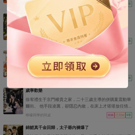
銀貨兩訖，共計 498 元。 我如墜冰窟。 原以為丟失了二
手可摘星陳女士
【更絕的你偷她手機相簿照片 P 成不堪入目的樣子發到
現代
已完結
10章
十年的 MP3，每每和我媽吵架都會被當成導火索的
你哥的工作群和家族群，再僱個男的假裝她前男友鬧上
MP3，就這樣橫空出現。 我訥訥拿著小票問她：「當年
聽懂動物吐槽後，我🔪瘋了
門，說她打過胎劈過腿，你哥再愛也得當場翻臉。】 我
那個 MP3，是你退掉了嗎？」
心頭一抽，小姑子昨天還熱情地說要陪我去做婚前體檢，
落水那天，我聽到了河裡的魚說話。 【算了，舉她一把
說她認識最好的醫院。 第二天一早她就拎著一袋水果出
吧，畢竟死河裡也挺晦氣的。】 【還會汙染河水。】 于
現在我家樓下。 「嫂子，我哥工作忙，體檢我陪你去就
是，我感覺到身👇聚集了越來越多的魚。 它們費力託舉，
像風沒有歸宿
現代
已完結
5章
行，醫院我都打過招呼了，咱不排隊。」 「對了，你手
滿河裡都是它們吐的泡泡。 但奈何魚兒們體滑沒手，而
機給我看看，我幫你挑兩張好看的自拍發家族群裡，給你
我一米七五。 最後，是沈洲跳水救了我。 從那天起，我
記仇
提前刷點好感。」
開始能聽懂動物們說話。 靠著這個金手指，我幫沈洲揪
我從小記仇。 三歲去竹馬家，他養的雞啄了我一口，我
出了他爸的私生子。 告訴他無數豪門醜聞、商業機密。
記住了，吃飯的時候點名要吃。 紀晨哭了一下午。 上小
讓他在商場上無往而不利。 訂婚那日，我笑得一臉燦
學，我跟紀晨同桌，他嫌我笨，要畫三八線。 「別過
多肉多多
爛。 瞥見門口的大黃狗正在悠閒散步，我蹲下身撫摸它
現代
已完結
6章
線，我嫌你晦氣。」 我跟老師說他欺負我，換了個同
的頭。 誰知它看著我，一臉深沉，【還樂？你未婚夫正
桌。 上了高中，我二班，紀晨一班，他暗戀我們班花，
歲寧歡樂
跟別的女人睡覺呢！】
天天從窗子裡讓我給他遞情書。 我不樂意，他不高興
徐宥禮生于京門權貴之家，二十三歲主導的併購案震動華
了，「有種你考第一，我就不讓你遞了。」 我還真聽進
爾街。 他手段凌厲，卻隱忍內斂，在床上才堪堪放任情
去了。
緒。 故而，我從未想過。 這樣的男人會有私生子。 那孩
檸檬同學的同桌
婚姻
已完結
9章
子的生母段位高，出身低。 以徐家資助的貧困生身份進
入集團，替中了藥的徐宥禮解決生理問題，而後徹底消
錦鯉真千金回歸，太子爺內褲爆了
失。 她深知太子爺最恨脅迫，七年後才牽著與他有五分