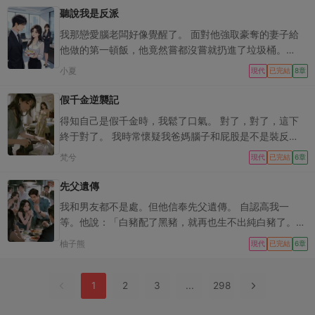
能把人釘死的曖昧表情。 只有一句句小心翼翼的關心。
聽說我是反派
「她現在月份大了，夜裡總睡不好，你多哄著點。」
我那戀愛腦老闆好像覺醒了。 面對他強取豪奪的妻子給
「今天產檢結果怎麼樣？你記得提醒她少走路。」 我往
他做的第一頓飯，他竟然嘗都沒嘗就扔進了垃圾桶。
下翻了兩句，手指停住了。 「等她把孩子生下來，我們
「全是胡嘎巴，你是想毒死我嗎？ 「讓我嘗第一口？咋
小夏
就不用再這麼偷偷摸摸了。」 我盯著那行字，看了很
現代
已完結
8章
地？你的第一口菜是能成仙？」
久。 久到小腿那陣抽筋都過去了，手還是冰的。 我沒有
假千金逆襲記
哭。 也沒有立刻叫醒顧承澤。 我先把自己手機的亮度調
到最低，側過身，用自己的手機把他螢幕上的聊天記錄一
得知自己是假千金時，我鬆了口氣。 對了，對了，這下
張張拍下來。 確認時間、頭像、備註、語音時長都拍清
終于對了。 我時常懷疑我爸媽腦子和屁股是不是裝反
楚了，我才把他的手機退回原來的頁面，連置頂聊天框停
了，我哥更是沒有腦子。 原來真是偽人。 我麻溜收拾東
梵兮
現代
已完結
6章
留的位置都恢復成他睡前的樣子。 然後我躺回去，看著
西準備跑路。 真千金一臉戒備地看著我，覺得我是在裝
天花板，睜眼到天亮。
模作樣。 養父母過來攔我，高高在上： 「你親生父母家
先父遺傳
裡破產了，你就留下來伺候我們吧，還能給你口飯吃。」
我和男友都不是處。但他信奉先父遺傳。 自認高我一
我一聽不動了。 真千金一副果然如此的厭惡表情： 「裝
等。他說：「白豬配了黑豬，就再也生不出純白豬了。」
什麼以退為進，果然捨不得我家的榮華富貴。」 她話音
「同理，女的只要交過前男友，就髒了，以後孩子都會帶
柚子熊
未落，就看見我抱著行李箱，以十頭牛都拉不回來的架勢
現代
已完結
6章
著前男友的基因。」 我嗤笑他沒有文化，當場提出了分
撞飛面前的養父母跑路了。 畢竟離開我家你真會破產，
手。 誰知，我倆一同掉入蟲洞，穿進了平行世界。 那個
而我會活得更好啊。
世界，人類居然真的遵循先父遺傳！ 男友大喜，第一時
1
2
3
...
298
間和我劃清界限。 「在這裡，所有女人都得乖乖守貞，