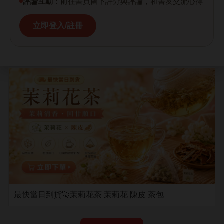
評論互動
：前往書頁留下評分與評論，和書友交流心得
立即登入/註冊
最快當日到貨🚀茉莉花茶 茉莉花 陳皮 茶包