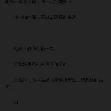
胡搞
闖
禍，
定把
撕碎！」
罷張
嘴，
森森
尖
。
……
許
胡搞
。
注定
能當個乖孩子
。
系統
，
掉炁果才能恢復術法，
到炁
果。
11