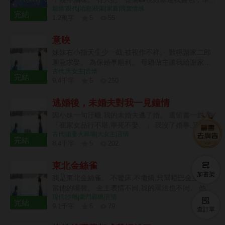
親情|現代|治愈|校園|家庭|現實情感
在助學金評審那天誣陷我和老師關係不清不楚。 他們
完結
1.2萬字
5
55
圍著我媽笑，說她連「誣告」兩個字都認不全，就算
8 章
是告狀也輪不到她。 我媽把照片翻來覆去看了半天，
意映
忽然把夾滷雞翅的鐵夾扣在桌上。 「你們先別走。我
找警察來問問。」
妹妹右小指天生少一截,被視作不祥。 難得謝家二郎
願意求娶。 為保婚事順利。 母親做主讓我給謝家大
古代|大女主|言情
郎當續絃。 「若非我為了尋你摔跤早產,你妹妹不會
完結
9.4千字
5
250
殘缺,這是你欠她的。」 嫁入謝家後,我恭恭謹謹。 教
6 章
養繼子、侍奉婆母、管束小叔。 繼子卻怨我取代他亡
逃婚後，未婚夫對我一見鐘情
母在府中位置,處處作對。 婆母嫌我久久不能懷上身
孕,多番刁難。 小叔氣我阻他肆意揮霍、狎妓飲酒,對
因小妹一句汙衊,我的未婚夫逃了婚。 還留書一封,道:
妹妹冷眼相待。 連夫君也煩我不能替他管理好後宅。
「崔家女品行不堪,寧死不娶。」 我沒了婚事,又沒了
慶幸的是繼子後來對我有所改觀,母子融洽。 五年後,
古代|追妻火葬場|大女主|言情
名聲,在深閨裡病了半載。 心灰意冷,去了青州養病。
完結
夫君遭遇意外。 臨終前他抓著繼子的手,念的竟是我
8.4千字
5
202
可青州踏青,我救了個人。 那人為我攀峭壁採藥,跪在
妹妹。 「你嬸娘柔弱,要護好她,莫要讓她被旁人欺負
6 章
佛前數日,只為我求一道平安符。 臨行前,他握著我的
了去。」 重回爹娘讓我給謝容璟當續絃那日。 我一
東北金絲雀
手,懇切道: 「我在京中有個不合心的未婚妻。」 「我
口拒絕:「女兒不嫁。」
加書架
已修書回京,不日便同她退婚。」 「不出半月,我定來
我是東北金絲雀。 不暖床,不撒嬌,只幫啞巴金主吵架,
青州娶你。」 正巧。 家中也剛來信,說失蹤的未婚夫
當他的嘴替。 金主表情不同,我的罵法也不同。 他挑
這幾日便要回京,還要同我取消婚約。
現代|沙雕|豪門霸總|言情
眉,我罵他後媽: 「提溜個醬塊腦瓜攪子怎麼膈應人
完結
9.1千字
5
79
呢?」 他嘆氣,我又罵他繼弟: 「少給我老闆賽臉!逮個
查訂單
6 章
屁嚼不爛。」 他突然親了我一下,我一頓。 等等。 這