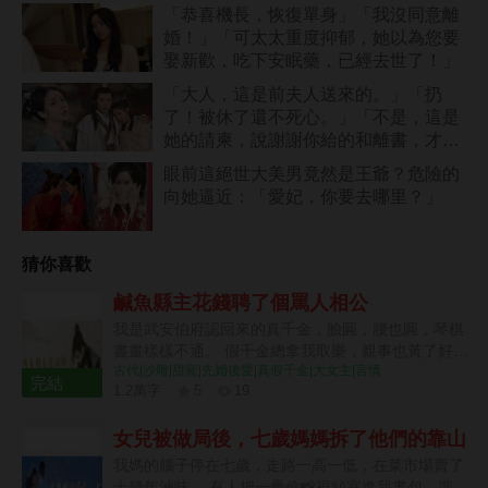
去了醫院，失蹤一宿了！」
「恭喜機長，恢復單身」「我沒同意離
婚！」「可太太重度抑郁，她以為您要
娶新歡，吃下安眠藥，已經去世了！」
「大人，這是前夫人送來的。」「扔
了！被休了還不死心。」「不是，這是
她的請柬，說謝謝你給的和離書，才讓
她嫁的風光」
眼前這絕世大美男竟然是王爺？危險的
向她逼近：「愛妃，你要去哪里？」
猜你喜歡
鹹魚縣主花錢聘了個罵人相公
我是武安伯府認回來的真千金，臉圓，腰也圓，琴棋
書畫樣樣不通。 假千金總拿我取樂，親事也黃了好幾
古代|沙雕|甜寵|先婚後愛|真假千金|大女主|言情
回。 直到她們在酒樓罵我爹娘只是個賣布的暴發戶，
完結
1.2萬字
5
19
我忍不下去，抄起一盤八寶鴨，扣在了她夫君頭上。
8 章
隨後，一個清冷御史替我補全了後半句：「順便提醒
女兒被做局後，七歲媽媽拆了他們的靠山
世子，鴨子尚知閉嘴，您不如學一學。」 我當場決
定：這個會罵人的男人，我得聘回家！
我媽的腦子停在七歲，走路一高一低，在菜市場賣了
十幾年滷味。 有人把一疊偷📸視頻塞進我書包，準備