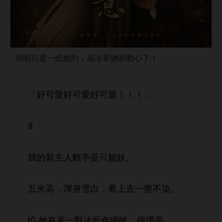
明明只是一紙婚約，高冷霍總卻動心了！
「好
好
好
！！！」
9
主
貍亭
只貓妖。
米
，渾
，
染。
ẗũ̂ₐ
著
對冰
瞳眸，很漂亮。