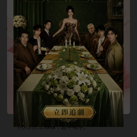
嘛。
餓壞
，正
狼吞虎咽，
忽然傳
通稟：
「老夫
回
！」
「
備
膳！」
「老夫
最
臟
！」
「血淋淋
最好，
！」
仆
們忙忙碌碌，急
序。