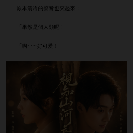
原本清
音也夾起
：
「果然
個
類呢！
「啊~~~好
！