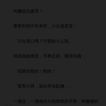
臟也沒處理！
察到
，
女
柔
：
「
胃
嗎？
類。」
懷里，
蹈，嘰里咕嚕：
「
熟
！熟
！
「
用
烤，最好再加點鹽。」
邊
，
邊
焰燃燒
勢，
撒鹽