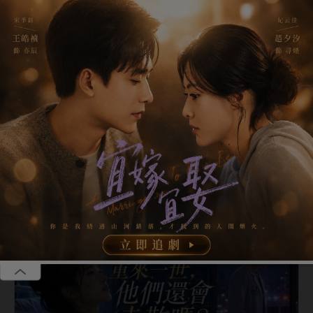
恭喜葉**成為年卡VIP享全站無廣告、聽書等多重福利
恭喜李**成為年卡VIP享全站無廣告、聽書等多重福利
碎片會員
季卡39.00美金，年卡69.00美金，全站免廣告，海量小說免費
我要
聽，獨享VIP小說，免費贈送福利站、短劇站、漫畫站
加入
恭喜李**成為年卡VIP享全站無廣告、聽書等多重福利
首頁
會員短篇
精品短篇
網絡熱文
耽美短
全部
會員短篇
追妻火葬場
打臉虐渣
出軌
人類飼養指南
第3章
|
《人類飼養指南》
第3章