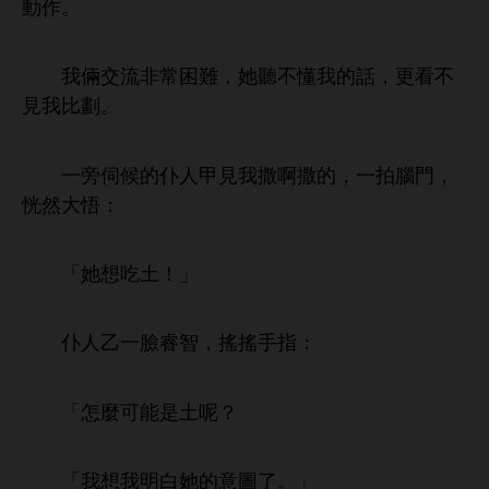
作。
倆交流非常困難，
懂
話，更
見
比劃。
旁伺候
仆
甲見
撒啊撒
，
拍
，
恍然
悟：
「
！」
仆
乙
睿智，搖搖
指：
「
麼
能
呢？
「
圖
。」