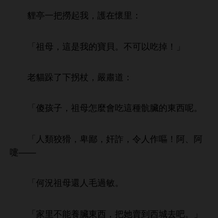
貍亭
把撈起
，護
懷里：
「祖母，
寶貝。
以
掉！」
老貓跺
拐杖，嚴肅
：
「傻孩子，祖母
麼
種骯臟
呢。
「
類狡猾，卑鄙，奸詐，令
作嘔！阿、阿
嚏——
「何況祖母還
毛過敏。
「
里
能養臟
，把
賣到
吧。」