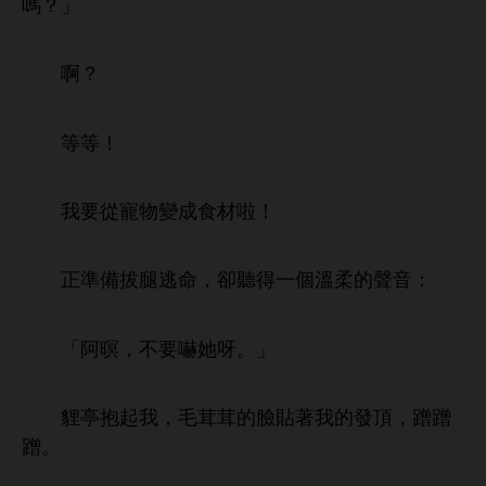
嗎？」
啊？
等等！
從寵物變成
材啦！
正準備拔腿逃命，卻
得
個
柔
音：
「阿暝，
嚇
呀。」
貍亭抱起
，毛茸茸
貼著
頂，蹭蹭
蹭。