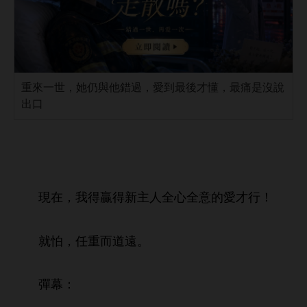
重來一世，她仍與他錯過，愛到最後才懂，最痛是沒說
出口
現
，
得贏得
主
全
全
才
！
就怕，任
而
。
彈幕：