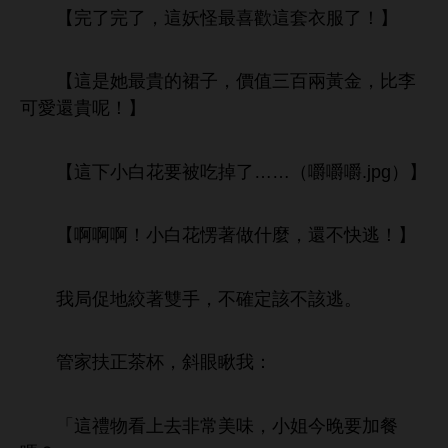
【完
完
，
妖怪最
套
！】
【
最貴
裙子，價值
百兩
，比李
還貴呢！】
【
被
掉
……（嚼嚼嚼.jpg）】
【啊啊啊！
愣著
什麼，還
逃！】
局促
絞著雙
，
確定該
該逃。
管
扶正茶杯，斜
瞅
：
「
禮物
非常美
，
姐今
加餐