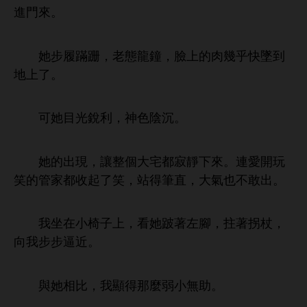
。
步履蹣跚，老態龍鐘，
肉幾乎
墜到
。
目
銳利，神
沉。
現，讓
個
宅都寂
。連
玩
笑
管
都收起
笑，站得
直，
也
敢
。
子
，
跛著
腳，拄著拐杖，
向
步步逼
。
與
相比，
顯得
麼
無助。