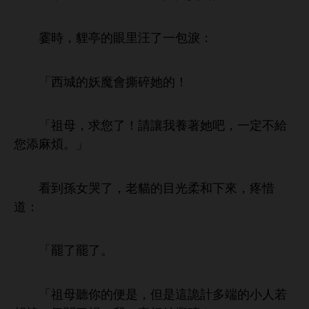
霎
，貍亭
里汪
包淚：
「
妖魔
撕碎
！
「祖母，求您
！請讓
養著
吧，
定
您添麻煩。」
到孫女哭
，老貓
目
柔
，疼惜
：
「罷
罷
。
「祖母
便
，但
詭計
端
若