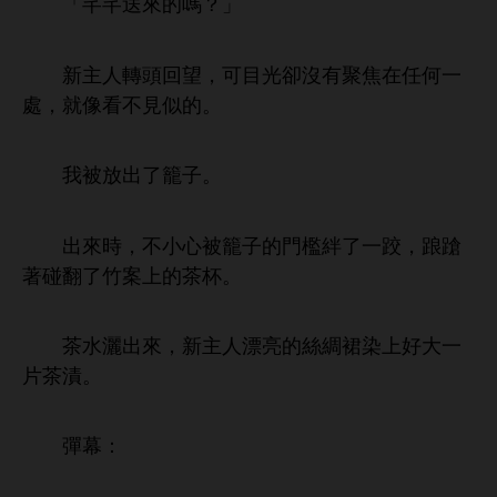
「芊芊送
嗎？」
主
轉
回望，
目
卻沒
聚焦
任何
處，就像
見似
。
被放
籠子。
，
被籠子
檻絆
跤，踉蹌
著碰翻
案
茶杯。
茶
灑
，
主
漂亮
絲綢裙染
好
片茶漬。
彈幕：