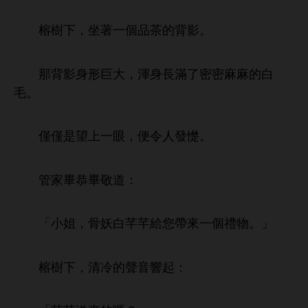
榕
，
著
個品茶
背
。
背
形巨
，渾
滿
密密麻麻
毛。
僅僅
望
，便令
憷。
管
畢恭畢敬
：
「
姐，骨妖
芊芊
您帶
個禮物。」
榕
，清
音響起：