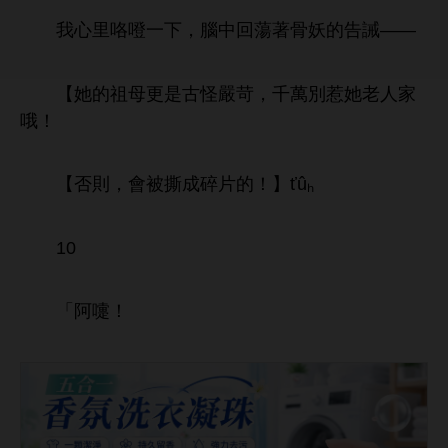
里咯噔
，
回蕩著骨妖
告誡——
【
祖母更
古怪嚴苛，千萬別惹
老
哦！
【否則，
被撕成碎片
！】ťûₕ
10
「阿嚏！