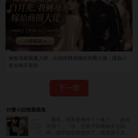
她曾為愛瘋魔入獄，出獄後轉身嫁給商圈大佬，讓負心
前夫悔不當初
下一章
付費小説精選模塊
「團長，您和青梅待了一夜？」「她在
等我？」「沒，您妻子昨晚根本沒回
府，她早知您舊情未了，懷著孩子直接