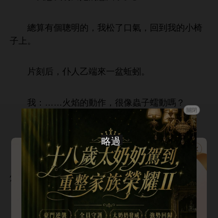
總算
個聰
，
松
，回到
子
。
片刻后，仆
乙端
盆蚯蚓。
：……
焰
作，很像蟲子蠕
嗎？
關閉
餓
啦。
最后，還
管
哂笑著，端
條
流油
烤魚，
候恰到好處。
得
，
伙嘴毒歸嘴毒，
子倒
很靈