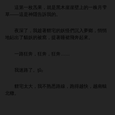
第
枚炁果，就
崖崖壁
株
雫
——
神隱告訴
。
夜
，
趁著貍宅
妖怪們沉入
，悄悄
鉆
貓妖
被窩，提著
裙
奔起
。
狂奔，狂奔，狂奔……
迷
。ţŭ̀₂
貍宅太
，
熟悉
線，
得越
，越
轅
轍。