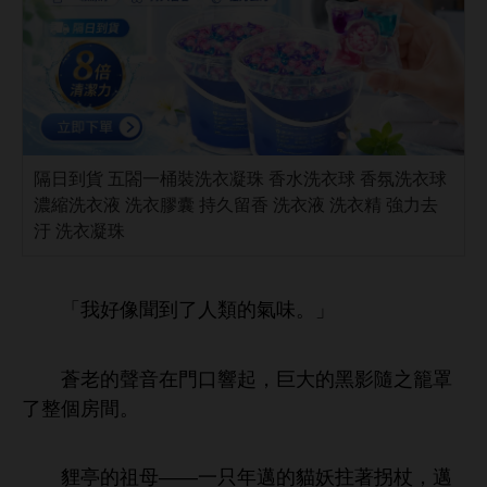
隔日到貨 五閤一桶裝洗衣凝珠 香水洗衣球 香氛洗衣球
濃縮洗衣液 洗衣膠囊 持久留香 洗衣液 洗衣精 強力去
汙 洗衣凝珠
「
好像聞到
類
。」
蒼老
音
響起，巨
隨之籠罩
個
。
貍亭
祖母——
只
邁
貓妖拄著拐杖，邁