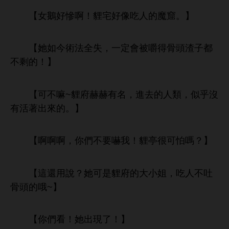
【女鵝好慘啊！貍宅好像
魔窟。】
【
如今術法全失，
定
被嚼得骨
渣子都
剩
！】
【
嘛~貍府赫赫
名，
類，似乎沒
活著
。】
【啊啊啊，
們
嚇
！貍亭很
怕嗎？】
【
還用
？
貍府
姐，
吐
骨
哦~】
【
們
！
現
！】