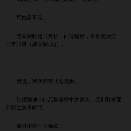
見。
管
阿暝
只
貓，面
嘴毒，
玩笑，
非常討厭（嫌棄
.jpg）。
……
傍
，
與貍亭共
餐。
優雅
品嘗著盤
鮮魚，
則盯著面
魚干瞪
。
血淋淋
條欸！