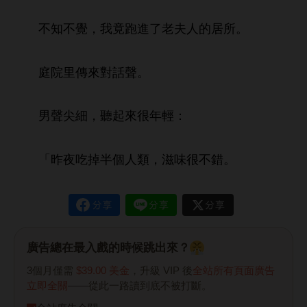
，
竟
老夫
居所。
庭院里傳
對話
。
男
尖細，
起
很
：
「昨夜
掉半個
類，滋
很
錯。
廣告總在最入戲的時候跳出來？
3個月僅需
$39.00 美金
，升級 VIP 後
全站所有頁面廣告
立即全關
——從此一路讀到底不被打斷。