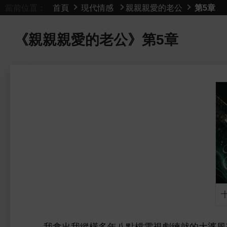
當前位置：
首頁
現代情感
親親親愛的老公
第5章
《親親親愛的老公》
第5章