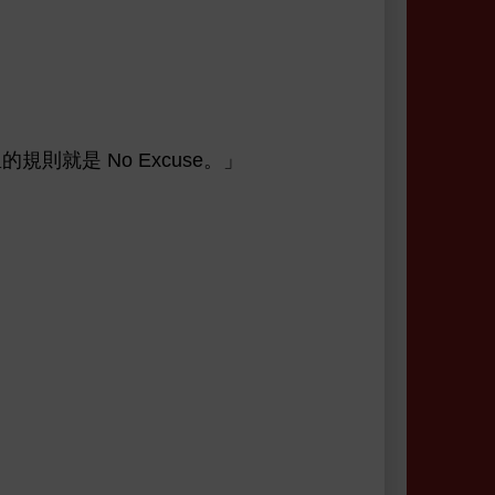
里
規則就
No Excuse。」