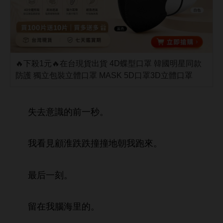
🔥下殺1元🔥在台現貨出貨 4D蝶型口罩 韓國明星同款
防護 獨立包裝立體口罩 MASK 5D口罩3D立體口罩
失
識
秒。
見顧淮跌跌撞撞
朝
。
最后
刻。
留
里
。