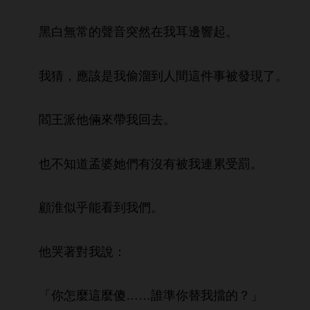
無常
音突然
邊響起。
猜，應該
偷溜到
件事被
現
。
閻王派
倆
帶
回
。
也
孟婆
們
沒
被
連累受罰。
顧淮似乎能
到
們。
哭著對
：
「
麼
麼傻……誰準
替
擋
？」