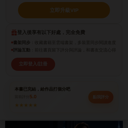
立即升級VIP
登入後享有以下好處，完全免費
書架同步
：收藏書籍至雲端書架，多裝置同步閱讀進度
評論互動
：前往書頁留下評分與評論，和書友交流心得
立即登入/註冊
本書已完結，給作品打個分吧
5.0
點我評分
當前評分
★
★
★
★
★