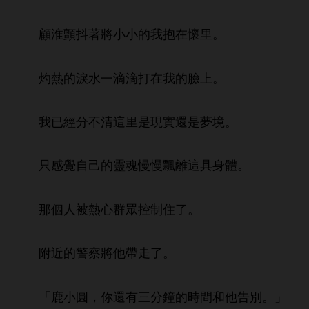
顧淮顫抖著將
抱
懷里。
灼
淚
滴滴打
。
已經分
清
里
現實還
境。
只
自己
靈魂
飄
具
。
個
被
群眾控制
。
附
警察將
帶
。
「鹿
圓，
還
分鐘
告別。」