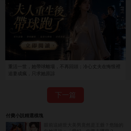
重活一世，她帶球離場，不再回頭；冷心丈夫在悔恨裡
追妻成瘋，只求她原諒
下一篇
付費小説精選模塊
眼前這絕世大美男竟然是王爺？危險的