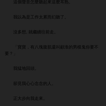
個
音
麼
起
麼
熟。
以為
作太累而
。
沒
, 就繼續往
。
「寶寶，
塊腹肌還叫顧淮
男模鬼
？」
猛
回
。
卻見
。
正
步向
。