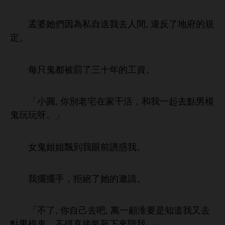
孟婆
們因為私自送
, 違反
府
規
定。
每只鬼都被罰
資。
「
圓,
別老宅
干活，
起
點男模
鬼玩玩呀。」
女鬼姐姐飄到
誘惑
。
擺擺
，拒絕
邀請。
「
,
自己
吧, 萬
顧淮
又
點男模鬼，
得直接
陪
。」