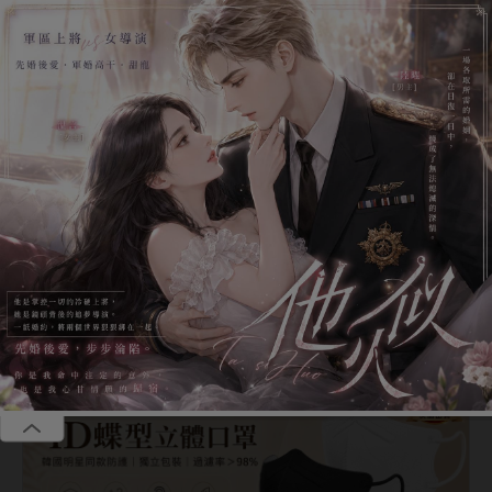
恭喜張**成為年卡VIP享全站無廣告、聽書等多重福利
恭喜葉**成為年卡VIP享全站無廣告、聽書等多重福利
碎片會員
季卡39.00美金，年卡69.00美金，全站免廣告，海量小說免費
我要
聽，獨享VIP小說，免費贈送福利站、短劇站、漫畫站
加入
恭喜李**成為年卡VIP享全站無廣告、聽書等多重福利
恭喜李**成為年卡VIP享全站無廣告、聽書等多重福利
首頁
會員短篇
精品短篇
網絡熱文
耽美短
全部
會員短篇
追妻火葬場
打臉虐渣
出軌
我在地府很想你
第6章
|
《我在地府很想你》
第6章