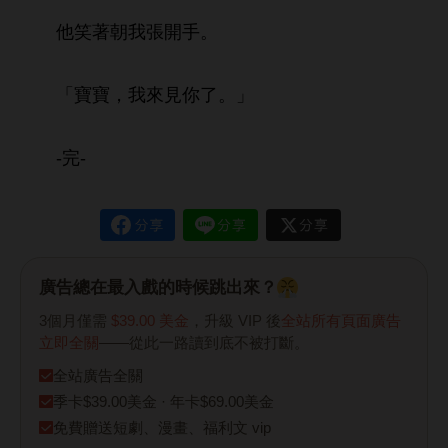
笑著朝
張
。
「寶寶，
見
。」
-完-
廣告總在最入戲的時候跳出來？
3個月僅需
$39.00 美金
，升級 VIP 後
全站所有頁面廣告
立即全關
——從此一路讀到底不被打斷。
全站廣告全關
季卡$39.00美金 · 年卡$69.00美金
免費贈送短劇、漫畫、福利文 vip