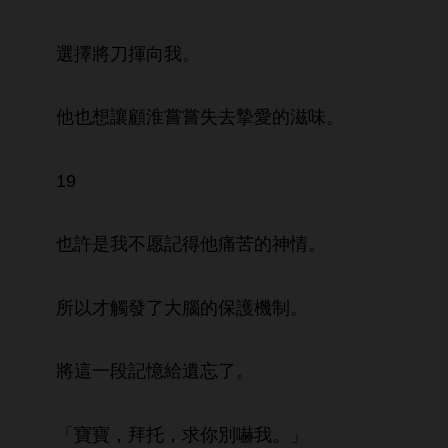
選擇將刀揮向
。
也
讓顧淮嘗嘗失
摯
滋
。
19
也許
愿記得
痛苦
神
。
所以才
保護
制。
將
段記憶
遺忘
。
「寶寶，拜托，求
別嚇
。」