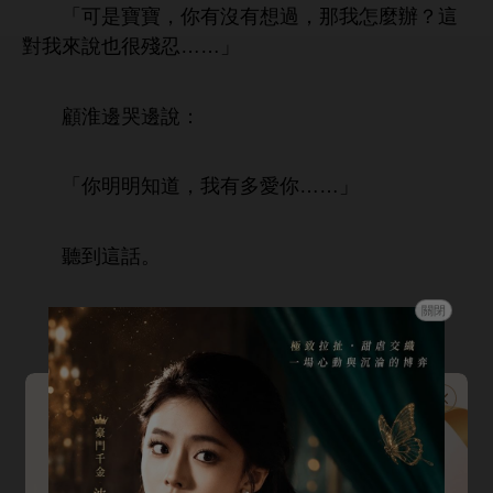
「
寶寶，
沒
過，
麼辦？
對
也很殘忍……」
顧淮邊哭邊
：
「
，
……」
到
話。
關閉
再也忍
。
淚啪嗒啪嗒
往
掉。
「
到
,
們該
。」