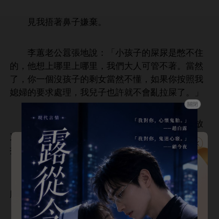
見
捂著
子嫌棄。
李蕙老公囂張
：「
孩子
屎尿
憋
，
里
里，
們
管
著。當然
，
個沒孩子
剩女當然
懂，如果
按照
媳婦
求處理，
兒子也許就
拉屎
。」
關閉
李蕙婆婆加
句：「
還得隨便
們放
！
們
，
寶貝孫子就
拉屎
！
們也
為
好！」
始終
得
個單
獨居女性，沒
撐
腰，實
好欺負得緊。