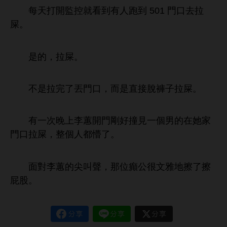
每
打
監控就
到
到 501
拉
屎。
，拉屎。
拉完
丟
，而
直接脫褲子拉屎。
次
李蕙
剛好撞見
個男
拉屎，
個
都懵
。
面對李蕙
尖叫
，
位癲公很文雅
擦
擦
屁股。