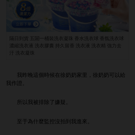
隔日到貨 五閤一桶裝洗衣凝珠 香水洗衣球 香氛洗衣球
濃縮洗衣液 洗衣膠囊 持久留香 洗衣液 洗衣精 強力去
汙 洗衣凝珠
昨
個
候
徐奶奶
里，徐奶奶
以
作證。
所以
被排除
嫌疑。
至于為什麼監控沒拍到
。