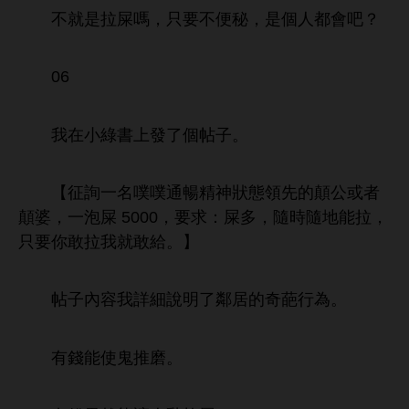
就
拉屎嗎，只
便秘，
個
都
吧？
06
個帖子。
【征詢
名噗噗通暢精神狀態領先
顛公或者
顛婆，
泡屎 5000，
求：屎
，隨
隨
能拉，
只
敢拉
就敢
。】
帖子
容
詳細
鄰居
奇葩
為。
能使鬼推磨。