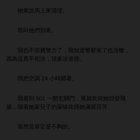
物業
馬
清理。
叫
們別
。
也
浪費警力
，
警察
也沒轍，
因為
真
犯法，頂
沒
德。
把空調 24
著。
到 501
玄
，
就吹得
揚，隨著
兒子
屎
吹得
滿
芬芳。
當然
肯定
夠
。