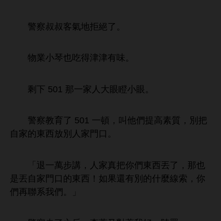
警察叔叔客
拒絕
。
物業
也
得津津
。
剩
501
瞪
。
警察教育
501
頓，叫
們提
素質，別把
自
放別
。
「退
萬步講，
真把
們
丟
，
也
丟自
！如果還
別
什麼線索，
們再聯系
們。」