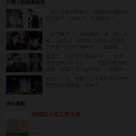
付費小説精選模塊
「孩子是谁的野种！」總裁老公讓她自
己生孩子 ，她生了，总裁卻急了
「終于離了！」他結婚證一撕，開心大
喊…3個月后，他妒紅了雙目，阻停對
手車后一把拉住她的手，「跟我回
家！」
婚禮上，陸叢彰紅著眼乞求：「南溪，
沒有你我活不下去...」「那請陸團長死
遠點，別臟了我太太的眼。」身邊的男
人微微一笑。
她走了三年。他找了三年直到看到她的
新婚照全城播放，他瘋了
猜你喜歡
病嬌鮫人他又爭又搶
現代