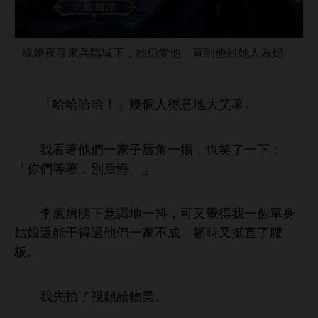
成婚夜等來兵臨城下，她仍愛他，直到他封她人為妃
「哈哈哈哈！」幾個
得
笑著。
著
們
子唇角
揚，也笑
：
「
們等著，別后悔。」
李蕙肩膀
識
抖，
又
得
個單
姑娘還能干得過
們
成，頓
又挺直
腰
板。
先拍
頻
物業。