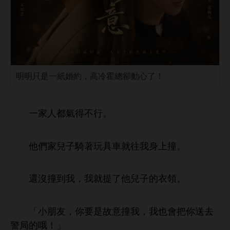
明明只是一紙婚約，高冷霍總卻動心了！
都
得
。
們
兒子騎著玩具
就往
撞。
還沒撞到
，
就提
兒子
領。
「
朋友，
故
撞
，
也
把
送
警局
哦！」