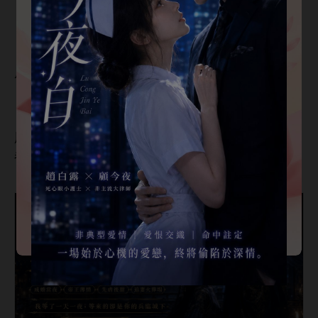
真
記性。
「
們
嫌屎臭就
，
空調
吹，到
底臭到誰
，還真
定。」
李蕙得
扭著肥碩
腰肢：「
自己兒子
屎
咋
嫌臭，
沒兒子
當然
懂，
兒子
屎
都
呢！
實
受
賣
搬
唄！」