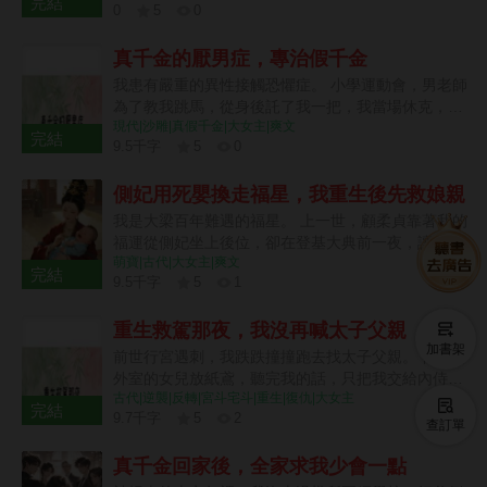
完結
0
5
0
0 章
真千金的厭男症，專治假千金
我患有嚴重的異性接觸恐懼症。 小學運動會，男老師
為了教我跳馬，從身後託了我一把，我當場休克，在
現代|沙雕|真假千金|大女主|爽文
醫院裡躺了兩天。 後來有男生當眾告白，我緊張得起
完結
9.5千字
5
0
了滿身紅斑。他媽跑來罵我裝模作樣，覺得我是在吊
6 章
著她兒子。 我同桌把我往身後拉，上下打量那男生一
側妃用死嬰換走福星，我重生後先救娘親
眼。 「阿姨，她都被你兒子嚇出病了，到底誰佔便宜
啊？」 成年後，我買了只能顯示尾號和性別的打車軟
我是大梁百年難遇的福星。 上一世，顧柔貞靠著我的
體，才勉強解決出行問題。 被梁家找回去的第三天，
福運從側妃坐上後位，卻在登基大典前一夜，讓人把
假千金梁楚楚給我準備了一份見面禮。 她把一個陌生
萌寶|古代|大女主|爽文
我活活釘進棺材。 我哭著喊她母妃，問自己究竟做錯
完結
男人騙進我的房間，又從外面落了鎖。 半小時後，她
9.5千字
5
1
了什麼。 她隔著棺蓋笑了。 「蠢東西，你還真把我
扶著我媽，帶著我哥和幾個親戚來撞門。 「媽，我真
6 章
當親娘了？」 「當年我生下死胎，正好趕上你出生。
的不想把姐姐的私事說出去，可她已經把男人帶回家
重生救駕那夜，我沒再喊太子父親
若沒有範嬤嬤幫我把你們換了，我哪有今日？」 棺釘
了。」 我哥一腳踹開門，屋裡只剩那個男人貼著牆發
加書架
穿過木板，扎進我的肩頭。 她俯身貼近那道縫，聲音
前世行宮遇刺，我跌跌撞撞跑去找太子父親。 他正替
抖。 「人呢？」 「我真沒碰她！她說寧可摔死也不
壓得很低。 「你娘到死都在找你。可惜啊，她連你一
外室的女兒放紙鳶，聽完我的話，只把我交給內侍。
跟我共處一室，然後就從陽臺翻下去了！」 一群人跑
聲娘都沒聽見。」 冷風再次撲到身上時，我竟回到了
古代|逆襲|反轉|宮斗宅斗|重生|復仇|大女主
「歲安乖，這份救駕之功先記在父親名下。等皇祖父
完結
到樓下。 我躺在被砸塌的遮雨棚上，懷裡還抱著一隻
出生那天。 接生嬤嬤抱起我就往外走，娘親躺在血汙
9.7千字
5
2
賞賜，你就說想要蘇姨和盼兒姐姐進東宮。」 後來，
查訂單
從樹上震下來的鳥窩。 我媽兩腿一軟，梁楚楚的哭聲
裡，連眼睛都沒有睜開。 我張開嘴，用盡力氣哭了出
7 章
蘇姨把懷孕的娘親推進荷池，盼兒姐姐卻哭著說，是
也卡住了。 我拍了拍身上的灰，長長舒了口氣。 這
來。 這一世，誰也別想再把我從她身邊抱走！
真千金回家後，全家求我少會一點
我害死了娘親。 父親信了。 他將我鎖進沒有炭火的
才對嘛。 身邊一個男人都沒有，連呼吸都順了。