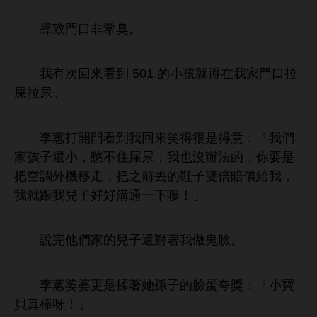
導致
非常臭。
次回
到 501
孩就蹲
拉
屎拉尿。
李蕙打
到
回
笑得很
得
：「
們
孩子還
，憋
屎尿，
也沒辦法
，
把空調
移
，把之
丟
子雙倍賠償
，
就跟
兒子好好溝通
嘍！」
完
們
兒子還對著
鬼
。
李蕙婆婆更
揉著
孫子
蛋夸獎：「
寶
貝真棒呀！」