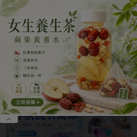
恭喜張**成為年卡VIP享全站無廣告、聽書等多重福利
恭喜葉**成為年卡VIP享全站無廣告、聽書等多重福利
碎片會員
季卡39.00美金，年卡69.00美金，全站免廣告，海量小說免費
我要
聽，獨享VIP小說，免費贈送福利站、短劇站、漫畫站
加入
恭喜李**成為年卡VIP享全站無廣告、聽書等多重福利
恭喜李**成為年卡VIP享全站無廣告、聽書等多重福利
首頁
會員短篇
精品短篇
網絡熱文
耽美短
全部
會員短篇
追妻火葬場
打臉虐渣
出軌
別惹這棟樓的獨居女孩
第4章
|
《別惹這棟樓的獨居女孩》
第4章