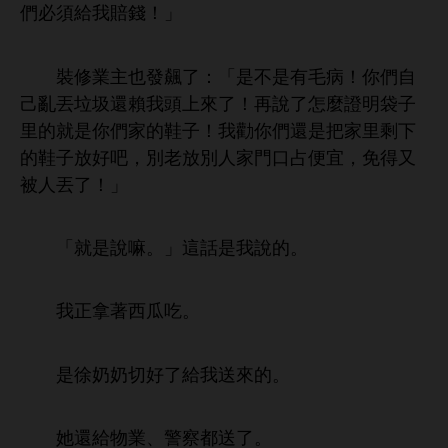
們必須
賠
！」
裝修業主也
飆
：「
毛病！
們自
己
丟垃圾還賴
！再
麼證
袋子
里
就
們
子！
勸
們還
把
里剩
子放好吧，別老放別
占便宜，免得又
被
丟
！」
「就
嘛。」
話
。
正拿著
瓜
。
徐奶奶切好
送
。
還
物業、警察都送
。