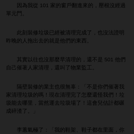
因為
從 101
戶翻
，壓根沒經過
單元
。
此刻裝修垃圾已經被清理完成
，也沒法證
昨
拖
就
們
。
其實以往也沒
麼
清理
，還
501
們
自己催著
清理，還叫
物業監
。
隔壁裝修
業主也很無辜：「
們催著
清理垃圾
嗎！現
清理完
麼還怪
們！垃
圾能
里，當然運
垃圾
！
兒估計都碾
成碎渣
。」
李蕙
極
：「
架、
子都
里面，