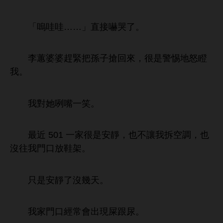
「嗚哇哇……」直接嚇哭
。
李蕙婆婆趕緊把孫子搶回
，很
警惕
瞪
。
對
咧嘴
笑。
最
501
很
，也
讓
拆空調，也
沒往
放
架。
只
沒幾
。
經常
現屎跟尿。