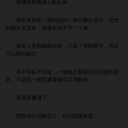
果然能讓
拉屎。
本
周
到
個付費拉屎
，沒
到報名者眾
，后臺私信
千條。
還
免費義務拉屎，只為
排解壓力，而且
以隨叫隨拉。
帖
，
帖才
現顛公顛婆
世
界，
個普通潑婦
以理解
。
還
膚
。
暫
回
，
到閨蜜
里。