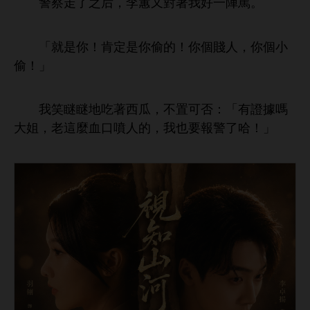
警察
之后，李蕙又對著
好
陣罵。
「就
！肯定
偷
！
個賤
，
個
偷！」
笑瞇瞇
著
瓜，
置
否：「
證據嗎
姐，老
麼血
噴
，
也
報警
哈！」