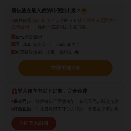
廣告總在最入戲的時候跳出來？
3個月僅需
$39.00 美金
，升級 VIP 後
全站所有頁面廣告
立即全關
——從此一路讀到底不被打斷。
全站廣告全關
季卡$39.00美金 · 年卡$69.00美金
免費贈送短劇、漫畫、福利文 vip
立即升級VIP
登入後享有以下好處，完全免費
書架同步
：收藏書籍至雲端書架，多裝置同步閱讀進度
評論互動
：前往書頁留下評分與評論，和書友交流心得
立即登入/註冊