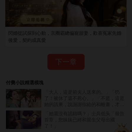
閃婚從試探到心動，京圈霸總偏寵甜妻，歡喜冤家先婚
後愛，契約成真愛
下一章
付費小説精選模塊
「大人，這是前夫人送來的。」「扔
了！被休了還不死心。」「不是，這是
她的請柬，說謝謝你給的和離書，才讓
她嫁的風光」
「她還沒有認錯嗎？」士兵低头「報告
首章，您妹妹已經和親生父母出國
了！」