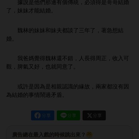
據
們
邊
個傳統，必須得
哥哥結婚
，妹妹才能結婚。
魏林
妹妹
妹夫都談
，著急
結
婚。
爸媽
得魏林還
錯，
得周正，收入
觀，脾
又好，也就同
。
或許
因為
相親認識
緣故，兩
都沒
因
為結婚
事
鬧過矛盾。
廣告總在最入戲的時候跳出來？