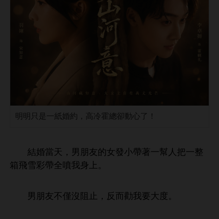
明明只是一紙婚約，高冷霍總卻動心了！
結婚當
，男朋友
女
帶著
幫
把
箱
彩帶全噴
。
男朋友
僅沒阻止，反而勸
度。