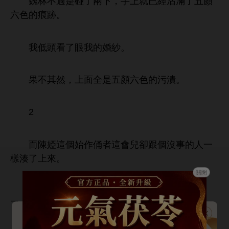
魏林
過
碰
兩
，
就已經沾滿
顏
痕跡。
婚紗。
果
其然，
面全
顏
污漬。
2
而陳婭
個始作俑者
兒卻跟個沒事
樣湊
。
關閉
嬌笑著
：「林哥，
跟嫂子
麼
？
頻還拍著呢。」