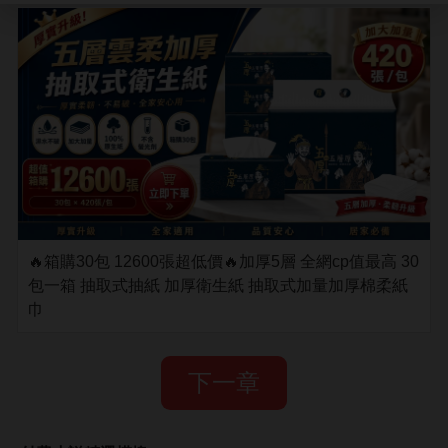
🔥箱購30包 12600張超低價🔥加厚5層 全網cp值最高 30
包一箱 抽取式抽紙 加厚衛生紙 抽取式加量加厚棉柔紙
巾
下一章