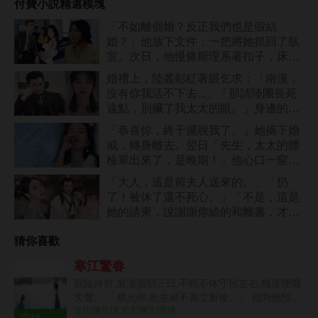
付費小説精選模塊
「不如離個婚？反正我們也是假結
婚？」他放下文件，一把將她抓回了臥
室。次日，他慢條斯理系著扣子，床頭
放著紅本子：「還離麼？」
婚禮上，陸叢彰紅著眼乞求：「南溪，
沒有你我活不下去...」「那請陸團長死
遠點，別臟了我太太的眼。」身邊的男
人微微一笑。
「恭喜你，終于擺脫我了。」她摘下婚
戒，轉身離去。翌日「先生，太太的體
檢單出來了，是晚期！」他心口一窒，
拔腿追去。
「大人，這是前夫人送來的。」「扔
了！被休了還不死心。」「不是，這是
她的請柬，說謝謝你給的和離書，才讓
她嫁的風光」
猜你喜歡
寒江驚春
我臨終前,裴澈罷朝三日,不眠不休守侯左右,幾度哽咽
失聲。 「朕允你,此生絕不再立新後。」 我問他預備
古代|重生|大女主|爽文|言情
如何處置行刺我的人,他微鬆握著我的手。 「到底是