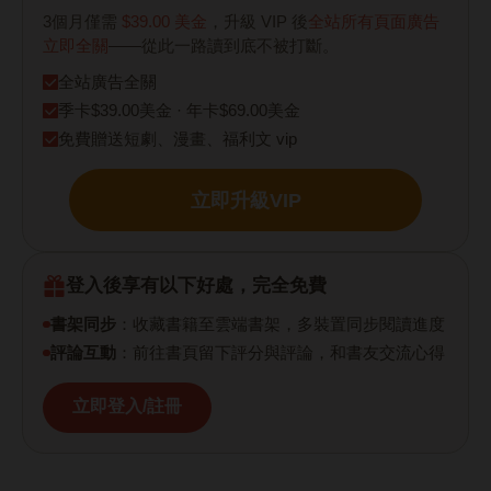
3個月僅需
$39.00 美金
，升級 VIP 後
全站所有頁面廣告
立即全關
——從此一路讀到底不被打斷。
全站廣告全關
季卡$39.00美金 · 年卡$69.00美金
免費贈送短劇、漫畫、福利文 vip
立即升級VIP
登入後享有以下好處，完全免費
書架同步
：收藏書籍至雲端書架，多裝置同步閱讀進度
評論互動
：前往書頁留下評分與評論，和書友交流心得
立即登入/註冊