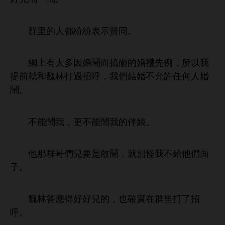
群里
都紛紛表示贊同。
網
太
因婚鬧而搞砸
婚禮先例，所以
提
就
魏林打過招呼，
們結婚
允許任何
婚
鬧。
能鬧
，更
能鬧
伴娘。
群哥們兒
敢鬧，就別怪
們面
子。
魏林答應得好好兒
，也確實
群里打
招
呼。