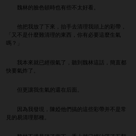
魏林
頓
也
些
太好
。
把
放
，抬
清理
彩帶，
「又
什麼難清理
，
必
麼
嗎？」
本
就已經很
，
到魏林
話，簡直都
炸
。
但更讓
還
后面。
因為
現，陳婭
們搞
些彩帶并
常
見
易清理
種。