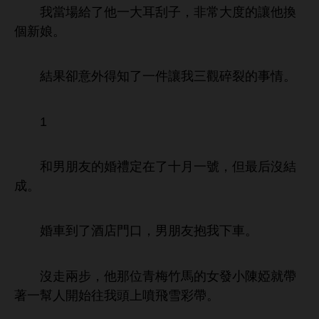
當
刮子，非常
度
讓
換
個
娘。
結果卻
得
件讓
觀碎裂
事
。
1
男朋友
婚禮定
號，但最后沒結
成。
婚
到
酒
，男朋友抱
。
沒
兩步，
位青梅
馬
女
陳婭就帶
著
幫
始往
噴
彩帶。