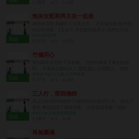
完結
1.3萬字
5
244
皇貴妃親眷,朕不忍見她傷懷。」 我以為裴澈君奪臣
9 章
妻已夠荒唐。 沒想到柳意歡的前夫當眾刺🔪我,他也
炮灰女配和男主在一起後
愛屋及烏不肯降罪。 再睜眼,我重回十六歲賞花宴。
皇后姑母讓我從諸位皇子中挑選夫婿。 我收回遞向裴
網戀奔現後,我嫌對方太高太壯。 正準備拒絕,眼前突
澈的香囊,搖了搖頭。 「姑母,臣女的意中人並不在
然出現彈幕: 【太好了,等女配拒絕男主,我們女主就可
場。」
現代|女配|言情
以去救贖他了。】 【室友女主已準備就緒,等女配一
完結
9.2千字
5
125
離開,她立刻上去安慰。】 【女配還是太年輕,就喜歡
6 章
斯文儒雅的,等大幾歲就知道這種肩寬腰窄有多香了,
竹儀同心
力氣大到可以把你翻來覆去,抱著上樓梯都不是問
題。】 【一想到女主後面在男主的幫助下,各方面碾
查到親生女兒的下落當晚。 我悄悄鑽進了養女的房
壓女配,把女配虐得直接跪地求饒,我就覺得爽。】 我
間。 宋書儀正躺在床上,雙眼通紅,小聲啜泣。 我哞的
愣了愣,看著眼前穿襯衫都緊到要爆開的男人。 話鋒
親情|古代|大女主|爽文|現實情感
一聲哭出來,緊緊抱住她,不停追問。 「書儀,你找到爹
完結
一轉: 「其實,也不是不能試試。」
9.7千字
5
158
娘了,不會不認我這個母親了吧?」 「書儀,我問你一
7 章
句,你更喜歡我還是你親爹娘?」 正擔心被送走的宋書
三人行，那我倆師
儀傻了:「啊?」
我上山砍柴的時候救了個被蛇咬的俊俏大夫。 他為了
報恩,教我認識了幾樣草藥。 但是我還需要一個孩
古代|大女主|現實情感|言情
子。 打算賣藥材的時候順便讓他給我看看。 沒想到
完結
1.2萬字
5
92
宋宴聽見我說想要個孩子的時候,滿臉通紅。 然後帶
8 章
著我就往他家走。 才有了我的第一次紅杏出牆。 他
再無圓滿
驚訝地發現我還是個大姑娘。 我也認識到了為什麼我
沒有孩子。