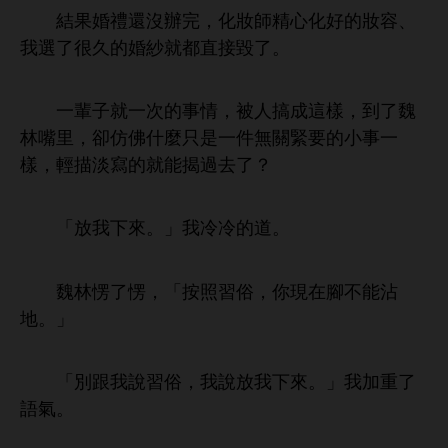
結果婚禮還沒辦完，化妝師精
化好
妝容、
選
很久
婚紗就都直接毀
。
輩子就
次
事
，被
搞成
樣，到
魏
林嘴里，卻仿佛什麼只
件無
緊
事
樣，
描淡
就能揭過
？
「放
。」
。
魏林愣
愣，「按照習俗，
現
腳
能沾
。」
「別跟
習俗，
放
。」
加
語
。