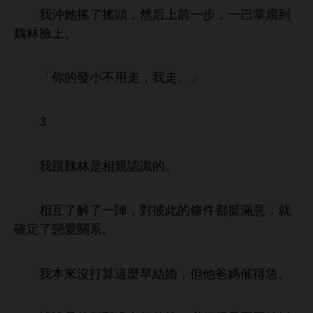
沖
搖
搖
，然后
步，
巴掌扇到
魏林
。
「
用
，
。」
3
跟魏林
相親認識
。
相互
解
陣，對彼此
條件都挺滿
，就
確定
戀
系。
本
沒打算
麼
結婚，但
爸媽催得急。