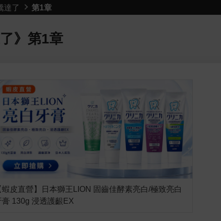
騰達了
第1章
了》
第1章
【蝦皮直營】日本獅王LION 固齒佳酵素亮白/極致亮白
膏 130g 浸透護齦EX