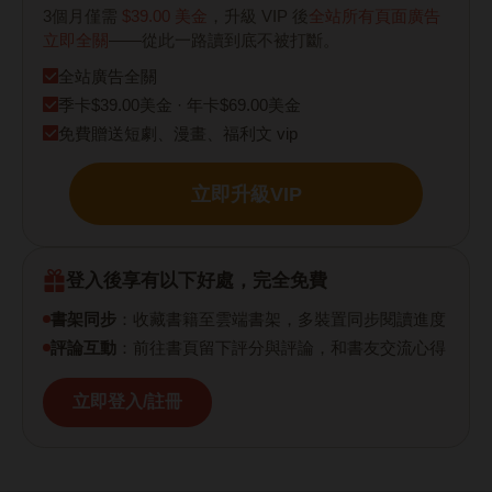
3個月僅需
$39.00 美金
，升級 VIP 後
全站所有頁面廣告
立即全關
——從此一路讀到底不被打斷。
全站廣告全關
季卡$39.00美金 · 年卡$69.00美金
免費贈送短劇、漫畫、福利文 vip
立即升級VIP
登入後享有以下好處，完全免費
書架同步
：收藏書籍至雲端書架，多裝置同步閱讀進度
評論互動
：前往書頁留下評分與評論，和書友交流心得
立即登入/註冊