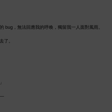
bug，無法回應
呼喚，獨留
面對
。
。
」
—