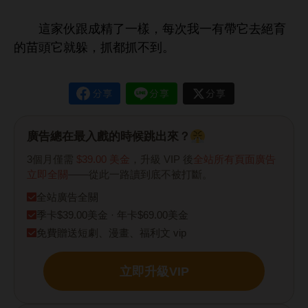
伙跟成精
樣，每次
帶
絕育
苗
就躲，抓都抓
到。
廣告總在最入戲的時候跳出來？
3個月僅需
$39.00 美金
，升級 VIP 後
全站所有頁面廣告
立即全關
——從此一路讀到底不被打斷。
全站廣告全關
季卡$39.00美金 · 年卡$69.00美金
免費贈送短劇、漫畫、福利文 vip
立即升級VIP