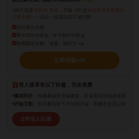
3個月僅需
$39.00 美金
，升級 VIP 後
全站所有頁面廣告
立即全關
——從此一路讀到底不被打斷。
全站廣告全關
季卡$39.00美金 · 年卡$69.00美金
免費贈送短劇、漫畫、福利文 vip
立即升級VIP
登入後享有以下好處，完全免費
書架同步
：收藏書籍至雲端書架，多裝置同步閱讀進度
評論互動
：前往書頁留下評分與評論，和書友交流心得
立即登入/註冊