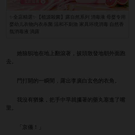
✨全店精選✨【植源殺菌】露自然系列 消毒液 母婴专用
婴幼儿衣物内衣杀菌 温和不刺激 家具环境消毒 自然香
氛消毒液 滴露
狼狽
翻滾著，披
散
朝
面
。
打
瞬
，
李廣
玄
角。
沒
猶豫，把
就攥著
藥丸塞
嘴
里。
「京儀！」