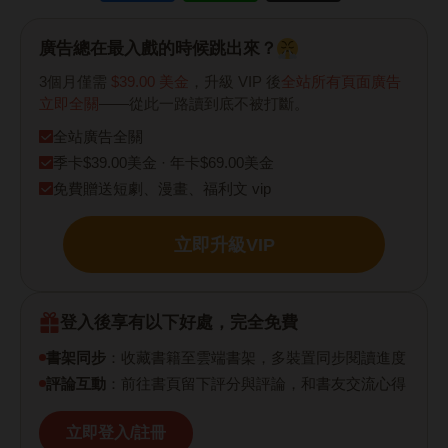
廣告總在最入戲的時候跳出來？
3個月僅需
$39.00 美金
，升級 VIP 後
全站所有頁面廣告
立即全關
——從此一路讀到底不被打斷。
全站廣告全關
季卡$39.00美金 · 年卡$69.00美金
免費贈送短劇、漫畫、福利文 vip
立即升級VIP
登入後享有以下好處，完全免費
書架同步
：收藏書籍至雲端書架，多裝置同步閱讀進度
評論互動
：前往書頁留下評分與評論，和書友交流心得
立即登入/註冊