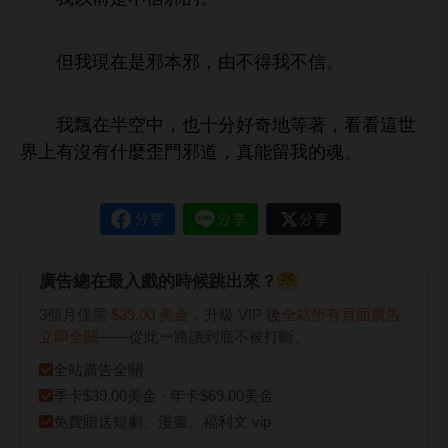
但
現
邪本邪，由
得
信。
飄
半空
，也
分好奇
等著，
世
界
沒
什麼歪
邪
，真能留
魂。
廣告總在最入戲的時候跳出來？
3個月僅需
$39.00 美金
，升級 VIP 後
全站所有頁面廣告
立即全關
——從此一路讀到底不被打斷。
全站廣告全關
季卡$39.00美金 · 年卡$69.00美金
免費贈送短劇、漫畫、福利文 vip