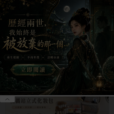
恭喜李**成為年卡VIP享全站無廣告、聽書等多重福利
恭喜李**成為年卡VIP享全站無廣告、聽書等多重福利
碎片會員
季卡39.00美金，年卡69.00美金，全站免廣告，海量小說免費
我要
聽，獨享VIP小說，免費贈送福利站、短劇站、漫畫站
加入
首頁
會員短篇
精品短篇
網絡熱文
耽美短
全部
會員短篇
追妻火葬場
打臉虐渣
出軌
夭言惑色
第20章
|
《夭言惑色》
第20章