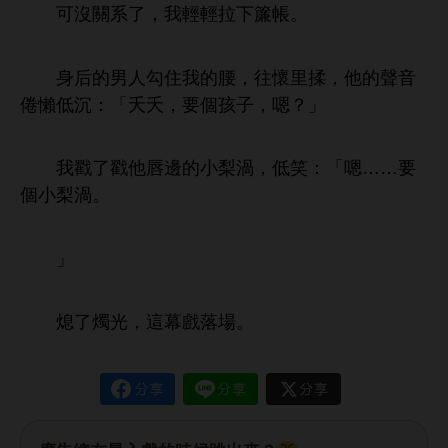
沒
系
，
拉
簾帳。
后
男
勾
腰，往懷里揉，
音
倦懶
沉：「夭夭，
個孩子，嗯？」
戳
戳
唇邊
梨渦，
笑：「嗯……
個
梨渦。
」
熄
燭
，
幕戲落
。