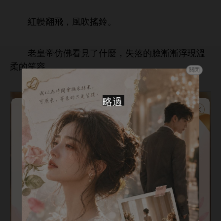
幔翻
，
吹搖鈴。
老皇帝仿佛
見
什麼，失落
漸漸浮現
柔
笑容。
關閉