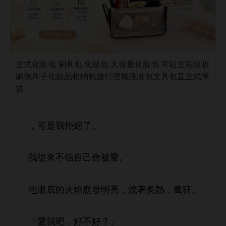
立式化妝包 刷具包 化妝包 大容量化妝包 可站立彩妝收
納包刷子化妝品收納包旅行便攜洗漱包文具包直立式筆
袋
，
拒絕
。
從
信自己
被
。
底
焰愈
亮，燒著炙
，瘋狂。
「
吧，好
好？」