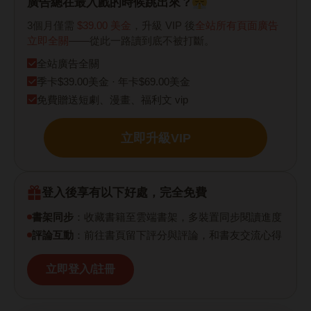
廣告總在最入戲的時候跳出來？
3個月僅需
$39.00 美金
，升級 VIP 後
全站所有頁面廣告
立即全關
——從此一路讀到底不被打斷。
全站廣告全關
季卡$39.00美金 · 年卡$69.00美金
免費贈送短劇、漫畫、福利文 vip
立即升級VIP
登入後享有以下好處，完全免費
書架同步
：收藏書籍至雲端書架，多裝置同步閱讀進度
評論互動
：前往書頁留下評分與評論，和書友交流心得
立即登入/註冊