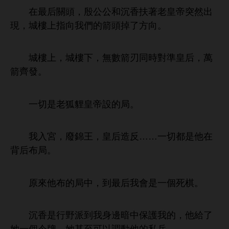
最后
，殷公公
沉
扶著老皇帝突然
現，
指向
們
箭
掉
方向。
，
，無數箭刃同
對準皇后，萬
箭
。
切
老狐貍皇帝設
局。
入宮，廢錦王，皇后造反……
切都
背后布局。
原
布
局
，到最后
個
。
沉
野派到
邊暗
保護
，