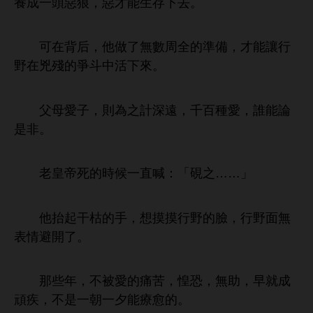
養成
惡狼，惡才能
。
背后，
無數周全
準備，才能讓
野
兇殘
爭斗
活
。
父母
子，則為之計
，千百種
，誰能論
非。
老皇帝
候
直喊：「硯之……」
抬起干枯
，
摸摸
野
，
野面無
表
避
。
些
，
被
痛苦，惶恐，無助，
就成
頑疾，
朝
夕能療愈
。