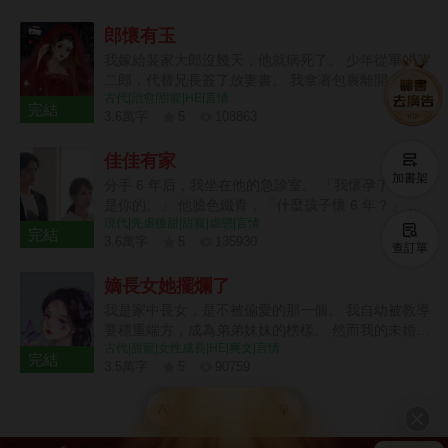
21 章
郎懷有玉
我嫁給裴家大郎沒幾天，他就病死了。 少年從軍的裴
二郎，代替兄長簽了放妻書。 我拿著包裹離開，最終
古代|治愈|甜寵|HE|言情
又折了回去—— 「小姑年幼，太母也需人照顧，放妻
完結
3.6萬字
5
108863
書我先收著，二叔且放心去軍營，待日后咱們都安頓
24 章
下了，我再離開不遲。」 裴二郎沉默應允。 后來他
佳佳有家
去邊疆從軍，我在家中照拂。 五年后小姑讀了私塾，
加書架
裴二郎成了將軍，我在縣城賣豆花。 街上有個姓陳的
分手 6 年后，我坐在他的急診室。 「我懷孕了，孩子
秀才待我甚好，我便跟回家省親的二郎商議，想要嫁
是你的。」 他臉色鐵青，「什麼孩子懷 6 年？」 一
給秀才。 「二叔放心，秀才說了，成了親咱們還是一
現代|先虐後甜|甜寵|虐戀|言情
時間氣氛尷尬到極致。 「不認？」 「你覺得我會接
完結
家人，我可以繼續做營生，還能照顧小姑……」 話說
3.6萬字
5
135930
盤？」他反問我。 我沉默幾秒，「行，那我去給他找
查訂單
到最后，二郎的臉越來越冷，我的聲音越來越低。 裴
24 章
個爹。」 九個月后。 他惡狠狠拽著主刀醫生，「兄
家二郎雖生得好，卻少有惡名，且年少從軍，性情桀
嫡長女她擺爛了
弟，算我求你，給她劃好看一點，她愛美。」
驁。 聽聞其在戰場殺敵，從不留活口，手段狠厲。
我是家中長女，是不被偏愛的那一個。 我自幼被教導
我自嫁入裴家，心底便有些怵他，直到他將我堵在廚
要穩重端方，成為弟弟妹妹的榜樣。 然而我的未婚夫
房，抱坐在灶臺，在我耳邊低聲哄道—— 「想嫁人
古代|甜寵|女性成長|HE|爽文|言情
被看似天真可愛的嫡妹搶走。 弟弟們記不得我半點
完結
了？我比那秀才強多了，你試試……」
3.5萬字
5
90759
好，只記恨我對他們管教太嚴，連父母也只視我為妝
23 章
點門楣工具，一心偏幫嫡妹。 面對此情此景，我兩手
一攤，擺爛了，從此再不參與到府中的任何事情中
去。 任由他們折騰在雞零狗碎的瑣事中，逐漸分崩離