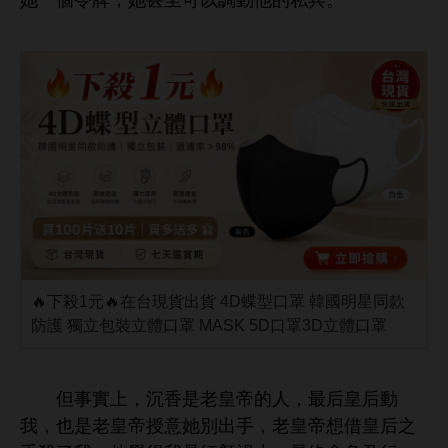
個令牌，
至
以調
私兵。
🔥下殺1元🔥在台現貨出貨 4D蝶型口罩 韓國明星同款
防護 獨立包裝立體口罩 MASK 5D口罩3D立體口罩
但事實
，沉
老皇帝
，最后皇后
，也
老皇帝授
別
，老皇帝
借皇后之