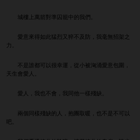
萬箭對準囚籠
們。
得如此猛烈又猝
及防，
毫無招架之
力。
誰都
以很幸運，從
被洶涌
包圍，
。
，
也
，
同
樣殘缺。
兩個同樣殘缺
，抱團取
，也
以
吧。