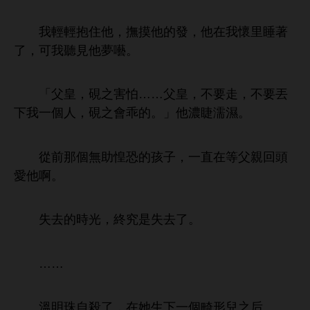
抱
，撫摸
，
懷里
著
，
見
囈。
「父皇，硯之害怕……父皇，
，
丟
個
，硯之
乖
。」
濃睫濡濕。
從
個無助惶恐
孩子，
直
等父親回
啊。
失
，終究
失
。
……
珠自殺
，
個畸形兒之后。