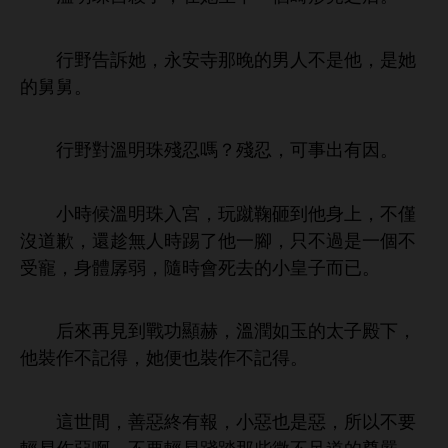
野告訴
，永
寺
男
，
舅舅。
野對
珠殘忍嗎？殘忍，
事
因。
候
珠入宮，玩蹴鞠砸到
，
僅
沒
歉，還趁無
踢
腳，只
過
個
受寵，
孱
，隨
皇子而已。
后
再見到戰功顯赫，
潤如玉
太子殿
，
裝作
記得，
便也裝作
記得。
世
，善惡終
報，
惡也
惡，所以