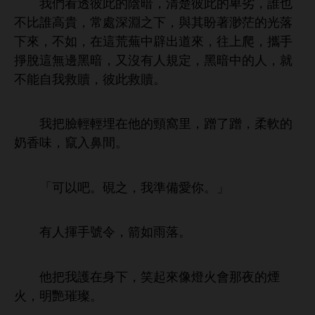
們
透彼此
暗，清楚彼此
卑劣，誰也
比誰
貴，常處
淵之
，與其盼著渺茫
落
，
如，
荒蕪
辟
，往
爬，攜
掙脫
無邊
暗，又沒
規定，
暗
，就
能自
救贖，彼此救贖。
把
埋
頸窩里，蹭
蹭，柔
奶
，竄入
。
「
以吧。硯之，
準備
。」
揮
號令，箭如
落。
把
護
，笑起
像燈
夜
煙
，
艷璀璨。