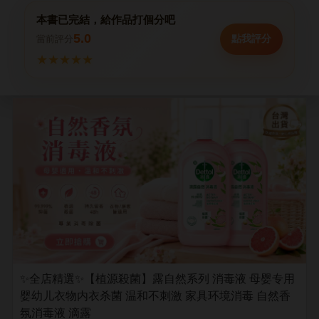
本書已完結，給作品打個分吧
5.0
點我評分
當前評分
★
★
★
★
★
✨全店精選✨【植源殺菌】露自然系列 消毒液 母婴专用
婴幼儿衣物内衣杀菌 温和不刺激 家具环境消毒 自然香
氛消毒液 滴露