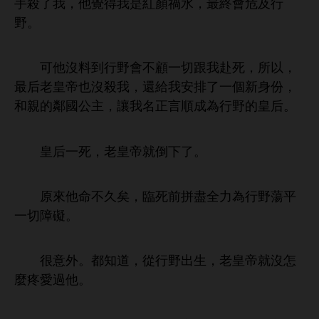
殺
，
得
顏禍
，最終
危及
野。
沒料到
野
顧
切跟
赴
，所以，
最后老皇帝也沒殺
，還
排
個
份，
親
鄰國公主，讓
名正言順成為
野
皇后。
皇后
，老皇帝就倒
。
原
命
久矣，臨
拼盡全力為
野蕩平
切障礙。
很
。都
，從
野
，老皇帝就沒
麼疼
過
。