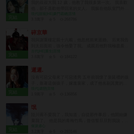
白，他的心是捂不熱的，但一切都晚了。 我只能含恨
我的叔叔大我 12 歲，他教了我很多第一次。 我喜歡
紀念日禮物。” “前天。”童潔道。 “什麼？”莫紹謙皺
跳了城樓。 這一世…… 我看著身受重傷，卻把我推
他，卻不喜歡他帶回來的女人。 我躲在他臥室門外聽
眉。 “結婚紀念日，是前天。” 他每一年都會按照合約
開，不許我靠近的蕭澤。 冷冷地笑了。 那你就，在
現代|甜寵|HE|豪門霸總|言情
著里面的聲音，心如刀絞。
完結
上所約定的給她帶禮物，但每一年也都會記錯，而
這兒等死吧。
3.3萬字
5
268786
且…… 每次帶的禮物，都是她並不喜歡的。 星星的
22 章
項鏈，月亮的吊墜。 多諷刺，他心裏的那個人，就叫
碎京華
童星月。 雖然已經和她結了婚，但他無時無刻都會用
我與謝重樓定親十六載，他忽然前來退婚。 后來我告
各種各種的方式提醒她：童潔，你是用令人不齒的方
到太后面前，強令他娶了我。 成親后他對我極盡羞辱
法得到這段婚姻的，我接受你所有的要求，但我不愛
古代|HE|重生|言情
冷落，甚至帶回一個女子，宣布要休妻再娶。 那時我
你，甚至，憎惡你。
完結
3.8萬字
5
184122
陸家已然式微，連太后也不肯再替我做主。 可我一身
20 章
烈骨，哪里受得住這樣的委屈，在他們新婚之夜，一
遲遲.
把火燒了將軍府。 再睜眼時，我竟重生回退親的一個
月前。
沒有可惡父母來了可惡渣男 五年前我懷了裴延禮的孩
子，靠著這個孩子，嫁進裴家，成了他名副其實的妻
現代|虐戀|言情
子。 這五年里，裴延禮對我與孩子不聞不問，冷淡至
完結
1.9萬字
5
136856
極。 三天前，我與他的孩子意外遭遇車禍而亡，他與
13 章
白月光遠赴西利，攜手完成年少時許下的心愿。 小馳
氓
死后的第三天，裴延禮仍未到場。
陸川霽不愛我了，我知道，自從那件事后，他開始嫌
棄我了。 他是我的青梅竹馬，曾信誓旦旦對我說，會
催淚虐心
一輩子和我在一起。 后來，他遇見另一個干凈明媚的
完結
3.2萬字
5
283146
女孩子。 「薇薇，我一直拿你當妹妹看的。」