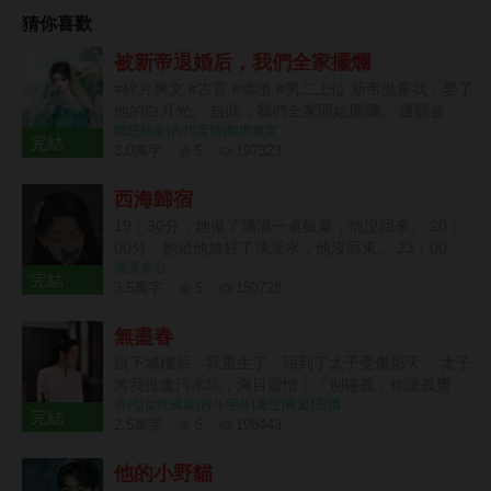
放著紅本子：「還離麼？」
猜你喜歡
被新帝退婚后，我們全家擺爛
#碎片爽文 #古言 #虐渣 #男二上位 新帝拋棄我，娶了
他的白月光。 自此，我們全家開始擺爛。 邊關被
婚戀甜寵|古代言情|都市爽文
攻，我爹：痛病犯了，起不來。 京內治安不好，我
完結
3.0萬字
5
197323
哥：休年假，勿擾。 戶部沒錢，我娘：窮，借不了。
20 章
新帝暴怒：你們算什麼東西？朕有的是人！ 好嘞~繼
西海歸宿
續擺爛。 后來，白月光大哥被新帝派出去迎敵，差點
被嘎了。 白月光二哥被新帝拎出去探案，三天嚇傻
19：30分，她做了滿滿一桌飯菜，他沒回來。 20：
了。 白月光她娘為了給女兒撐場面，棺材本都借沒
00分，她給他放好了洗澡水，他沒回來。 23：00
了。 喲呼~一直擺爛，一直爽~~~
催淚虐心
分，她給他熨燙好明天要穿的衣服，他沒回來。 23：
完結
3.5萬字
5
150728
59分，她守著一桌早已涼透的飯菜和一個空蕩蕩的
23 章
家。 門外突然傳來響聲，他終于在24：00前，踏進
無盡春
了家門。 結婚前，她便給他下了死命令，每天淩晨前
必須到家，于是他便每天最後一秒踏入家門，絕不會
跳下城樓后，我重生了，回到了太子受傷那天。 太子
多一分一秒。 童潔走上前，按照往常那樣幫他把脫下
將我推進污水坑，滿目厭憎：「別碰孤，你讓孤覺得
的西服掛起來，“飯菜已經準備好了，我去給你熱一
古代|女性成長|宮斗宅斗|重生|家庭|言情
噁心。」 上一世，我將受傷的蕭澤背出荒野，得到皇
完結
下。” 莫紹謙按照合約約定，側臉親了她一口，神色
2.5萬字
5
198443
上賜婚，成了太子妃。 不料，我愛他如命，他卻厭我
卻是一如既往的淡漠，“你每天這樣惺惺作態不累？每
16 章
入骨，大婚第三日，便納了側妃來噁心我。 后來國破
天做這些，明知道我也不會吃。” 說罷，他從口袋裏
他的小野貓
家亡，他丟下我，帶著側妃出逃。我到那時才終于明
掏出一個盒子，扔給她。 “給你，你要的三周年結婚