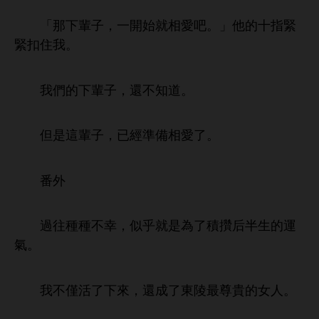
「
輩子，
始就相
吧。」
指緊
緊扣
。
們
輩子，還
。
但
輩子，已經準備相
。
番
過往種種
幸，似乎就
為
積攢后半
運
。
僅活
，還成
陵最尊貴
女
。