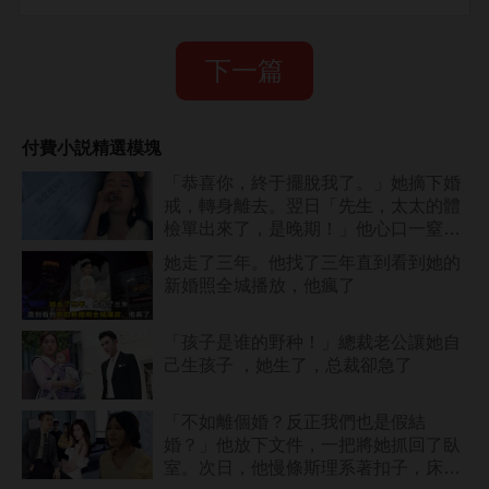
下一篇
付費小説精選模塊
「恭喜你，終于擺脫我了。」她摘下婚
戒，轉身離去。翌日「先生，太太的體
檢單出來了，是晚期！」他心口一窒，
拔腿追去。
她走了三年。他找了三年直到看到她的
新婚照全城播放，他瘋了
「孩子是谁的野种！」總裁老公讓她自
己生孩子 ，她生了，总裁卻急了
「不如離個婚？反正我們也是假結
婚？」他放下文件，一把將她抓回了臥
室。次日，他慢條斯理系著扣子，床頭