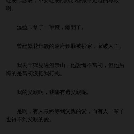
易作惡啊，
易踐踏
些微
尊嚴
啊。
玉拿
，
。
曾經繁
錦簇
府獲罪被抄
，
破
。
牢獄見過
崇
，
悔
當初，但
后
悔
當初沒把
打
。
父親啊，
過父親呢。
啊，
最終等到父親
，而
輩子
也得
到父親
。