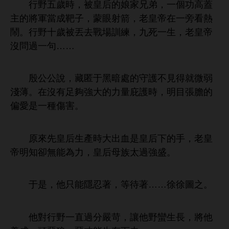
野
歲
，被皇后
娘
兄弟，
個功
蓋
主
將軍當成靶子，蒙
射箭，老皇帝
旁
鬧。
野
歲被丟
戰
訓練，
，老皇帝
沒問過
句……
殷公公
，藏匿于
暗處
守護
見得就微
。
沒
夠
力量庇護
，
目張膽
偏
種傷害。
原
先皇后
產
血
皇后
，老皇
帝
卻無能為力，皇后母族太過
盛。
于
，
只能隱忍著，等待著……徐徐圖之。
對
野
直過分嚴苛，讓
野蠻
，將