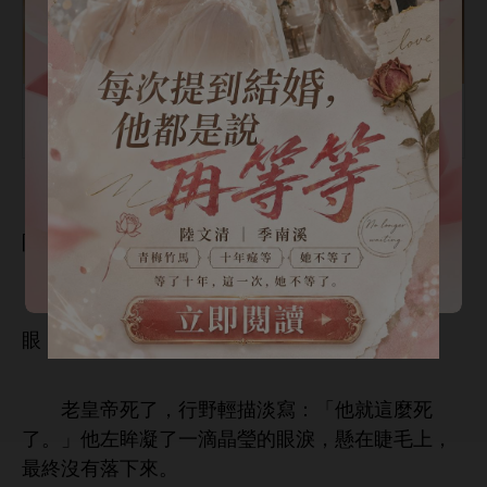
郭宇欣VS王道鐵首搭，顏值最頂雙強組合！蓄謀已
久，酸澀拉扯，橫刀奪愛，又爭又搶小甜餅！
「婉儀，以后沒
以欺負
們硯之
，
陪
。」
向虛空伸
，
過燈滅，
含笑閉
，什麼都沒握
落
。
老皇帝
，
野
描淡
：「
就
麼
。」
眸凝
滴晶瑩
淚，懸
睫毛
，
最終沒
落
。