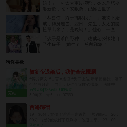
婚！」「可太太重度抑郁，她以為您要
娶新歡，吃下安眠藥，已經去世了！」
「恭喜你，終于擺脫我了。」她摘下婚
戒，轉身離去。翌日「先生，太太的體
檢單出來了，是晚期！」他心口一窒，
拔腿追去。
「孩子是谁的野种！」總裁老公讓她自
己生孩子 ，她生了，总裁卻急了
猜你喜歡
被新帝退婚后，我們全家擺爛
#碎片爽文 #古言 #虐渣 #男二上位 新帝拋棄我，娶了
他的白月光。 自此，我們全家開始擺爛。 邊關被
婚戀甜寵|古代言情|都市爽文
攻，我爹：痛病犯了，起不來。 京內治安不好，我
完結
3.0萬字
5
197339
哥：休年假，勿擾。 戶部沒錢，我娘：窮，借不了。
20 章
新帝暴怒：你們算什麼東西？朕有的是人！ 好嘞~繼
西海歸宿
續擺爛。 后來，白月光大哥被新帝派出去迎敵，差點
被嘎了。 白月光二哥被新帝拎出去探案，三天嚇傻
19：30分，她做了滿滿一桌飯菜，他沒回來。 20：
了。 白月光她娘為了給女兒撐場面，棺材本都借沒
00分，她給他放好了洗澡水，他沒回來。 23：00
了。 喲呼~一直擺爛，一直爽~~~
催淚虐心
分，她給他熨燙好明天要穿的衣服，他沒回來。 23：