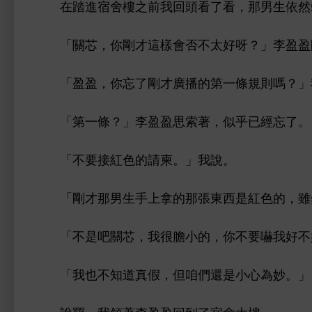
踏
宿舍
之
回
，
男
依然
「
芯，
剛才
樣
否
太好呀？」李盈盈
「盈盈，
忘
剛才廣播
第
條規則嗎？」
「第
條？」李盈盈
索著，似乎已經忘
。
「
接
請柬。」
。
「剛才
男
拿
張
，雖
「
吧
芯，
很膽
，
嚇
好
「
也
真假，但咱們還
為妙。」