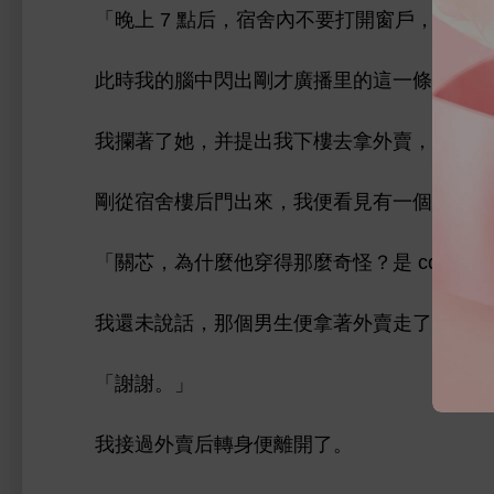
「
7 點后，宿舍
打
戶，
把
此
閃
剛才廣播里
條規則。
攔著
，并提
拿
賣，
李
剛從宿舍
后
，
便
見
個男
提
「
芯，為什麼
穿得
麼奇怪？
cospl
還未
話，
個男
便拿著
賣
過
，
「謝謝。」
接過
賣后轉
便
。