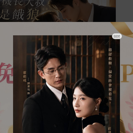
關閉
愛上年上當然是年上的錯了！外表乖巧少女X斯文腹黑
機長大叔