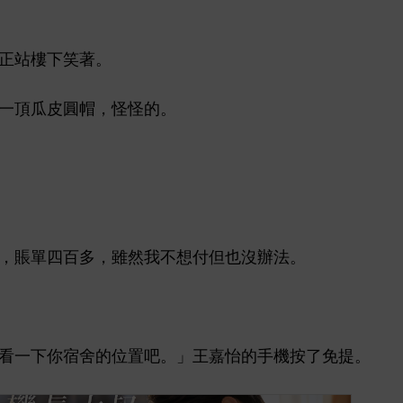
正站
笑著。
頂瓜皮圓
，怪怪
。
，賬單
百
，雖然
付但也沒辦法。
宿舍
位置吧。」王嘉怡
按
免提。