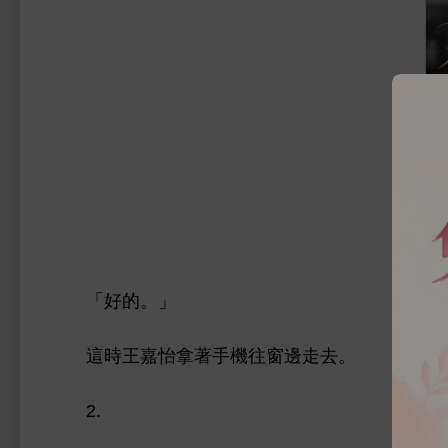
「好
。」
王嘉怡拿著
往
邊
。
2.