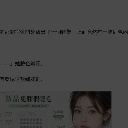
宿舍
放
個
架，
面竟然
雙
……」
青。
現
雙繡
。