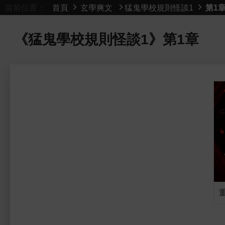
當前位置：
首頁
玄學爽文
猛鬼學校規則怪談1
第1
《猛鬼學校規則怪談1》
第1章