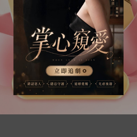
伸
。」
盈盈也主
跟
。
著
賣站
里，
打扮奇怪，
戴
瓜皮
，
ay 嗎？」李盈盈問。
同
見
里拿著
張
。