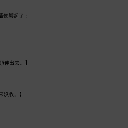
播便響起
：
伸
。】
沒收。】