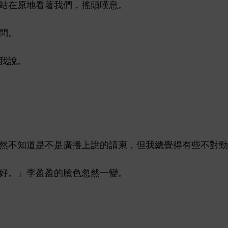
站
原
著
們，搖
嘆息。
問。
。
然
廣播
請柬，但
總
得
些
對勁
好。」李盈盈
忽然
變。