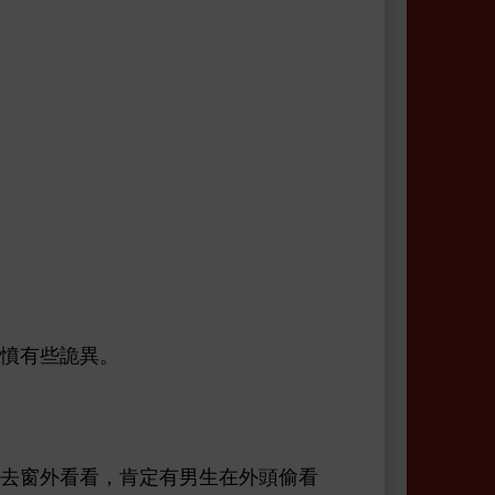
憤
些詭異。
，肯定
男
偷