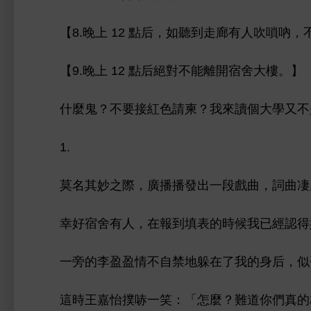
【8.
12 點后，如
到
廊
吹嗩吶，
【9.
12 點后絕對
能
宿舍
。】
什麼鬼？
接
請柬？
個
又
1.
莫名其妙之際，廣播播
段戲曲，
曲凄
幸好宿舍
，
報到填表
候
已經認得
旁
李盈盈
自禁
躲
后，似
王嘉怡撲哧
笑：「
麼？難
們真