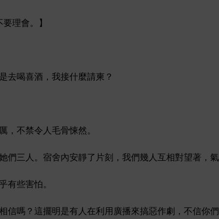
理
。】
酒，
接什麼請柬？
厲，
禁令
毛骨悚然。
們
。宿舍
片刻，
們幾
互相對望著，
乎
些害怕。
相信嗎？
擺
利用廣播
搞惡作劇，
信
們