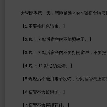
第
，
剛踏
4444 號宿舍
廣
【1.
接
請柬。】
【2.
7 點后宿舍
能照鏡子。】
【3.
7 點后宿舍
打
戶，
把
【4.
11 點必須熄燈。】
【5.熄燈后
能用
子設備，否則宿管馬
【6.宿管
留辮子。】
【7.宿管
穿繡
。】