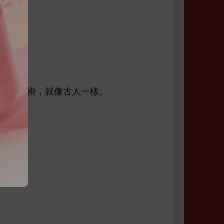
袍馬褂，就像古
樣。