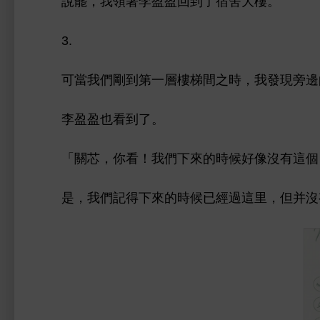
罷，
領著李盈盈回到
宿舍
。
3.
當
們剛到第
層
梯
之
，
現旁邊
李盈盈也
到
。
「
芯，
！
們
候好像沒
個
，
們記得
候已經過
里，但并沒