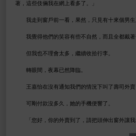
著，
些伎倆
網
。」
到
戶
，果然，只見
個男
得
們
笑容
些
自然，而且全都戴著
但
也
理
太
，繼續收拾
李。
轉
，夜幕已然
臨。
王嘉怡
沒
通
們
況
叫
壽司
賣
剛付款沒
久，
便響
。
「您好，
賣到
，請把
伸
讓